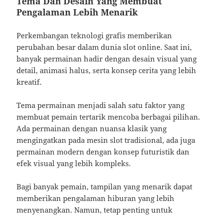
Tema Dan Desain Yang Membuat
Pengalaman Lebih Menarik
Perkembangan teknologi grafis memberikan
perubahan besar dalam dunia slot online. Saat ini,
banyak permainan hadir dengan desain visual yang
detail, animasi halus, serta konsep cerita yang lebih
kreatif.
Tema permainan menjadi salah satu faktor yang
membuat pemain tertarik mencoba berbagai pilihan.
Ada permainan dengan nuansa klasik yang
mengingatkan pada mesin slot tradisional, ada juga
permainan modern dengan konsep futuristik dan
efek visual yang lebih kompleks.
Bagi banyak pemain, tampilan yang menarik dapat
memberikan pengalaman hiburan yang lebih
menyenangkan. Namun, tetap penting untuk