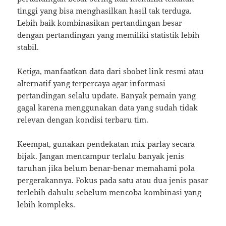
tinggi yang bisa menghasilkan hasil tak terduga.
Lebih baik kombinasikan pertandingan besar
dengan pertandingan yang memiliki statistik lebih
stabil.
Ketiga, manfaatkan data dari sbobet link resmi atau
alternatif yang terpercaya agar informasi
pertandingan selalu update. Banyak pemain yang
gagal karena menggunakan data yang sudah tidak
relevan dengan kondisi terbaru tim.
Keempat, gunakan pendekatan mix parlay secara
bijak. Jangan mencampur terlalu banyak jenis
taruhan jika belum benar-benar memahami pola
pergerakannya. Fokus pada satu atau dua jenis pasar
terlebih dahulu sebelum mencoba kombinasi yang
lebih kompleks.