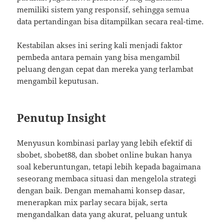
memiliki sistem yang responsif, sehingga semua
data pertandingan bisa ditampilkan secara real-time.
Kestabilan akses ini sering kali menjadi faktor
pembeda antara pemain yang bisa mengambil
peluang dengan cepat dan mereka yang terlambat
mengambil keputusan.
Penutup Insight
Menyusun kombinasi parlay yang lebih efektif di
sbobet, sbobet88, dan sbobet online bukan hanya
soal keberuntungan, tetapi lebih kepada bagaimana
seseorang membaca situasi dan mengelola strategi
dengan baik. Dengan memahami konsep dasar,
menerapkan mix parlay secara bijak, serta
mengandalkan data yang akurat, peluang untuk