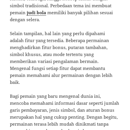
simbol tradisional. Perbedaan tema ini membuat
pemain
judi bola
memiliki banyak pilihan sesuai
dengan selera.
Selain tampilan, hal lain yang perlu dipahami
adalah fitur yang tersedia. Beberapa permainan
menghadirkan fitur bonus, putaran tambahan,
simbol khusus, atau mode tertentu yang
memberikan variasi pengalaman bermain.
Mengenal fungsi setiap fitur dapat membantu
pemain memahami alur permainan dengan lebih
baik.
Bagi pemain yang baru mengenal dunia ini,
mencoba memahami informasi dasar seperti jumlah
garis pembayaran, jenis simbol, dan aturan bonus
merupakan hal yang cukup penting. Dengan begitu,
permainan terasa lebih mudah dinikmati tanpa