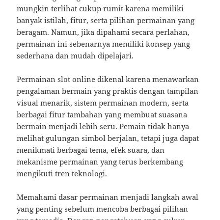
mungkin terlihat cukup rumit karena memiliki
banyak istilah, fitur, serta pilihan permainan yang
beragam. Namun, jika dipahami secara perlahan,
permainan ini sebenarnya memiliki konsep yang
sederhana dan mudah dipelajari.
Permainan slot online dikenal karena menawarkan
pengalaman bermain yang praktis dengan tampilan
visual menarik, sistem permainan modern, serta
berbagai fitur tambahan yang membuat suasana
bermain menjadi lebih seru. Pemain tidak hanya
melihat gulungan simbol berjalan, tetapi juga dapat
menikmati berbagai tema, efek suara, dan
mekanisme permainan yang terus berkembang
mengikuti tren teknologi.
Memahami dasar permainan menjadi langkah awal
yang penting sebelum mencoba berbagai pilihan