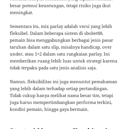
besar potensi keuntungan, tetapi risiko juga ikut
meningkat.
Sementara itu, mix parlay adalah versi yang lebih
fleksibel. Dalam beberapa sistem di sbobet88,
pemain bisa menggabungkan berbagai jenis pasar
taruhan dalam satu slip, misalnya handicap, over
under, atau 1×2 dalam satu rangkaian parlay. Ini
memberikan ruang lebih luas untuk strategi karena
tidak terpaku pada satu jenis analisis saja.
Namun, fleksibilitas ini juga menuntut pemahaman
yang lebih dalam terhadap setiap pertandingan.
Tidak cukup hanya melihat nama besar tim, tetapi
juga harus mempertimbangkan performa terkini,
kondisi pemain, hingga gaya bermain.