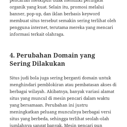
organik yang kuat. Selain itu, promosi melalui
banner, pop-up, dan iklan berbasis keyword
membuat situs tersebut semakin sering terlihat oleh
pengguna internet, terutama mereka yang mencari
informasi terkait olahraga.
4. Perubahan Domain yang
Sering Dilakukan
Situs judi bola juga sering berganti domain untuk
menghindari pemblokiran atau pembatasan akses di
berbagai wilayah. Akibatnya, banyak variasi alamat
situs yang muncul di mesin pencari dalam waktu
yang bersamaan. Perubahan ini justru
meningkatkan peluang munculnya berbagai versi
situs yang berbeda, sehingga terlihat seolah-olah
jumlahnya sangat banyak. Mesin pencari pun