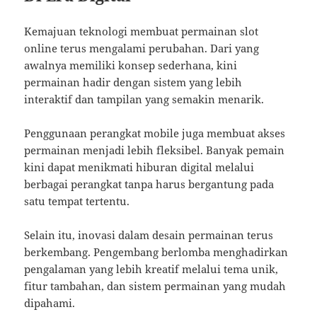
Kemajuan teknologi membuat permainan slot
online terus mengalami perubahan. Dari yang
awalnya memiliki konsep sederhana, kini
permainan hadir dengan sistem yang lebih
interaktif dan tampilan yang semakin menarik.
Penggunaan perangkat mobile juga membuat akses
permainan menjadi lebih fleksibel. Banyak pemain
kini dapat menikmati hiburan digital melalui
berbagai perangkat tanpa harus bergantung pada
satu tempat tertentu.
Selain itu, inovasi dalam desain permainan terus
berkembang. Pengembang berlomba menghadirkan
pengalaman yang lebih kreatif melalui tema unik,
fitur tambahan, dan sistem permainan yang mudah
dipahami.