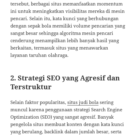
tersebut, berbagai situs memanfaatkan momentum
ini untuk meningkatkan visibilitas mereka di mesin
pencari. Selain itu, kata kunci yang berhubungan
dengan sepak bola memiliki volume pencarian yang
sangat besar sehingga algoritma mesin pencari
cenderung menampilkan lebih banyak hasil yang
berkaitan, termasuk situs yang menawarkan
layanan taruhan olahraga.
2. Strategi SEO yang Agresif dan
Terstruktur
Selain faktor popularitas,
situs judi bola
sering
muncul karena penggunaan strategi Search Engine
Optimization (SEO) yang sangat agresif. Banyak
pengelola situs membuat konten dengan kata kunci
yang berulang, backlink dalam jumlah besar, serta