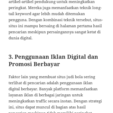
artikel-artikel pendukung untuk meningkatkan
peringkat. Mereka juga memanfaatkan teknik long-
tail keyword agar lebih mudah ditemukan
pengguna. Dengan kombinasi teknik tersebut, situs-
situs ini mampu bersaing di halaman pertama hasil
pencarian meskipun persaingannya sangat ketat di
dunia digital.
3. Penggunaan Iklan Digital dan
Promosi Berbayar
Faktor lain yang membuat situs judi bola sering
terlihat di pencarian adalah penggunaan iklan
digital berbayar. Banyak platform memanfaatkan
layanan iklan di berbagai jaringan untuk
meningkatkan traffic secara instan. Dengan strategi
ini, situs dapat muncul di bagian atas hasil
pencarian meskipun tidak memiliki peringkat