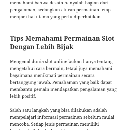
memahami bahwa desain hanyalah bagian dari
pengalaman, sedangkan aturan permainan tetap
menjadi hal utama yang perlu diperhatikan.
Tips Memahami Permainan Slot
Dengan Lebih Bijak
Mengenal dunia slot online bukan hanya tentang
mengetahui cara bermain, tetapi juga memahami
bagaimana menikmati permainan secara
bertanggung jawab. Pemahaman yang baik dapat
membantu pemain mendapatkan pengalaman yang
lebih positif.
Salah satu langkah yang bisa dilakukan adalah
mempelajari informasi permainan sebelum mulai
mencoba. Setiap jenis permainan memiliki