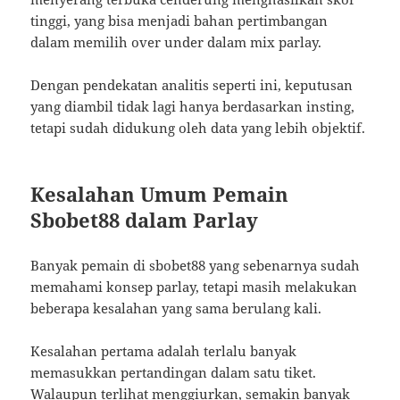
tinggi, yang bisa menjadi bahan pertimbangan
dalam memilih over under dalam mix parlay.
Dengan pendekatan analitis seperti ini, keputusan
yang diambil tidak lagi hanya berdasarkan insting,
tetapi sudah didukung oleh data yang lebih objektif.
Kesalahan Umum Pemain
Sbobet88 dalam Parlay
Banyak pemain di sbobet88 yang sebenarnya sudah
memahami konsep parlay, tetapi masih melakukan
beberapa kesalahan yang sama berulang kali.
Kesalahan pertama adalah terlalu banyak
memasukkan pertandingan dalam satu tiket.
Walaupun terlihat menggiurkan, semakin banyak