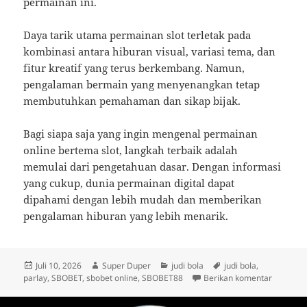
permainan ini.
Daya tarik utama permainan slot terletak pada
kombinasi antara hiburan visual, variasi tema, dan
fitur kreatif yang terus berkembang. Namun,
pengalaman bermain yang menyenangkan tetap
membutuhkan pemahaman dan sikap bijak.
Bagi siapa saja yang ingin mengenal permainan
online bertema slot, langkah terbaik adalah
memulai dari pengetahuan dasar. Dengan informasi
yang cukup, dunia permainan digital dapat
dipahami dengan lebih mudah dan memberikan
pengalaman hiburan yang lebih menarik.
Diposkan
Penulis
Kategori
Tag
Juli 10, 2026
Super Duper
judi bola
judi bola
,
pada
untuk Me
parlay
,
SBOBET
,
sbobet online
,
SBOBET88
Berikan komentar