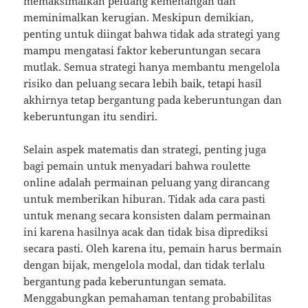
memaksimalkan peluang kemenangan dan
meminimalkan kerugian. Meskipun demikian,
penting untuk diingat bahwa tidak ada strategi yang
mampu mengatasi faktor keberuntungan secara
mutlak. Semua strategi hanya membantu mengelola
risiko dan peluang secara lebih baik, tetapi hasil
akhirnya tetap bergantung pada keberuntungan dan
keberuntungan itu sendiri.
Selain aspek matematis dan strategi, penting juga
bagi pemain untuk menyadari bahwa roulette
online adalah permainan peluang yang dirancang
untuk memberikan hiburan. Tidak ada cara pasti
untuk menang secara konsisten dalam permainan
ini karena hasilnya acak dan tidak bisa diprediksi
secara pasti. Oleh karena itu, pemain harus bermain
dengan bijak, mengelola modal, dan tidak terlalu
bergantung pada keberuntungan semata.
Menggabungkan pemahaman tentang probabilitas