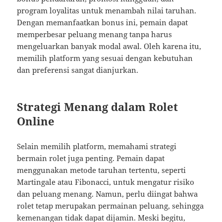
program loyalitas untuk menambah nilai taruhan.
Dengan memanfaatkan bonus ini, pemain dapat
memperbesar peluang menang tanpa harus
mengeluarkan banyak modal awal. Oleh karena itu,
memilih platform yang sesuai dengan kebutuhan
dan preferensi sangat dianjurkan.
Strategi Menang dalam Rolet
Online
Selain memilih platform, memahami strategi
bermain rolet juga penting. Pemain dapat
menggunakan metode taruhan tertentu, seperti
Martingale atau Fibonacci, untuk mengatur risiko
dan peluang menang. Namun, perlu diingat bahwa
rolet tetap merupakan permainan peluang, sehingga
kemenangan tidak dapat dijamin. Meski begitu,