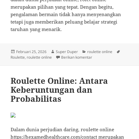
merupakan pilihan yang tepat. Dengan begitu,
pengalaman bermain tidak hanya menyenangkan
tetapi juga memberikan peluang belajar strategi
taruhan yang menarik.
Diposkan
Penulis
Kategori
Tag
Februari 25, 2026
Super Duper
roulette online
pada
untuk Rolet Online Terbai
Roulette
,
roulette online
Berikan komentar
Roulette Online: Antara
Keberuntungan dan
Probabilitas
Dalam dunia perjudian daring, roulette online
https://hexamedhealthcare.com/contact
merupakan