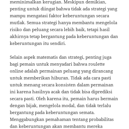
meminimalkan kerugian. Meskipun demikian,
penting untuk diingat bahwa tidak ada strategi yang
mampu mengatasi faktor keberuntungan secara
mutlak. Semua strategi hanya membantu mengelola
risiko dan peluang secara lebih baik, tetapi hasil
akhirnya tetap bergantung pada keberuntungan dan
keberuntungan itu sendiri.
Selain aspek matematis dan strategi, penting juga
bagi pemain untuk menyadari bahwa roulette
online adalah permainan peluang yang dirancang
untuk memberikan hiburan. Tidak ada cara pasti
untuk menang secara konsisten dalam permainan
ini karena hasilnya acak dan tidak bisa diprediksi
secara pasti. Oleh karena itu, pemain harus bermain
dengan bijak, mengelola modal, dan tidak terlalu
bergantung pada keberuntungan semata.
Menggabungkan pemahaman tentang probabilitas
dan keberuntungan akan membantu mereka