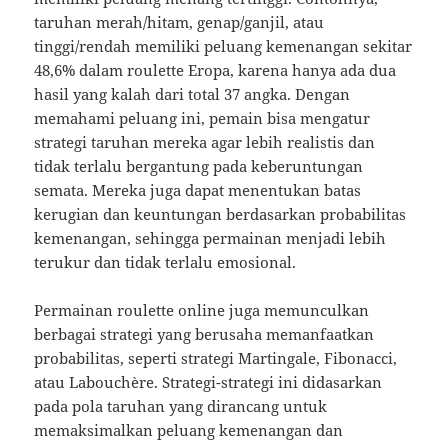
taruhan merah/hitam, genap/ganjil, atau
tinggi/rendah memiliki peluang kemenangan sekitar
48,6% dalam roulette Eropa, karena hanya ada dua
hasil yang kalah dari total 37 angka. Dengan
memahami peluang ini, pemain bisa mengatur
strategi taruhan mereka agar lebih realistis dan
tidak terlalu bergantung pada keberuntungan
semata. Mereka juga dapat menentukan batas
kerugian dan keuntungan berdasarkan probabilitas
kemenangan, sehingga permainan menjadi lebih
terukur dan tidak terlalu emosional.
Permainan roulette online juga memunculkan
berbagai strategi yang berusaha memanfaatkan
probabilitas, seperti strategi Martingale, Fibonacci,
atau Labouchère. Strategi-strategi ini didasarkan
pada pola taruhan yang dirancang untuk
memaksimalkan peluang kemenangan dan