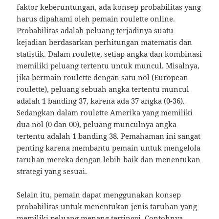
faktor keberuntungan, ada konsep probabilitas yang
harus dipahami oleh pemain roulette online.
Probabilitas adalah peluang terjadinya suatu
kejadian berdasarkan perhitungan matematis dan
statistik. Dalam roulette, setiap angka dan kombinasi
memiliki peluang tertentu untuk muncul. Misalnya,
jika bermain roulette dengan satu nol (European
roulette), peluang sebuah angka tertentu muncul
adalah 1 banding 37, karena ada 37 angka (0-36).
Sedangkan dalam roulette Amerika yang memiliki
dua nol (0 dan 00), peluang munculnya angka
tertentu adalah 1 banding 38. Pemahaman ini sangat
penting karena membantu pemain untuk mengelola
taruhan mereka dengan lebih baik dan menentukan
strategi yang sesuai.
Selain itu, pemain dapat menggunakan konsep
probabilitas untuk menentukan jenis taruhan yang
memiliki peluang menang tertinggi. Contohnya,