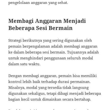
pengelolaan anggaran yang sehat.
Membagi Anggaran Menjadi
Beberapa Sesi Bermain
Strategi berikutnya yang sering digunakan oleh
pemain berpengalaman adalah membagi anggaran
ke dalam beberapa sesi bermain. Tujuannya adalah
untuk menghindari penggunaan seluruh modal
dalam satu waktu.
Dengan membagi anggaran, pemain bisa memiliki
kontrol lebih baik terhadap durasi permainan.
Misalnya, modal yang tersedia tidak langsung
digunakan sekaligus, tetapi dibagi menjadi beberapa
bagian kecil untuk dimainkan secara bertahap.