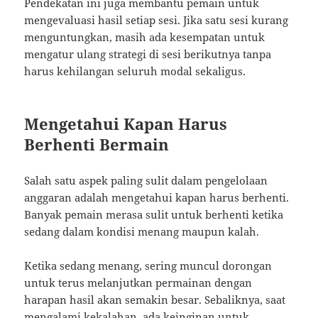
Pendekatan ini juga membantu pemain untuk
mengevaluasi hasil setiap sesi. Jika satu sesi kurang
menguntungkan, masih ada kesempatan untuk
mengatur ulang strategi di sesi berikutnya tanpa
harus kehilangan seluruh modal sekaligus.
Mengetahui Kapan Harus
Berhenti Bermain
Salah satu aspek paling sulit dalam pengelolaan
anggaran adalah mengetahui kapan harus berhenti.
Banyak pemain merasa sulit untuk berhenti ketika
sedang dalam kondisi menang maupun kalah.
Ketika sedang menang, sering muncul dorongan
untuk terus melanjutkan permainan dengan
harapan hasil akan semakin besar. Sebaliknya, saat
mengalami kekalahan, ada keinginan untuk