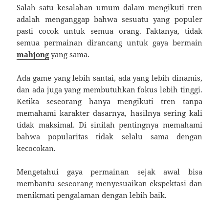
Salah satu kesalahan umum dalam mengikuti tren
adalah menganggap bahwa sesuatu yang populer
pasti cocok untuk semua orang. Faktanya, tidak
semua permainan dirancang untuk gaya bermain
mahjong
yang sama.
Ada game yang lebih santai, ada yang lebih dinamis,
dan ada juga yang membutuhkan fokus lebih tinggi.
Ketika seseorang hanya mengikuti tren tanpa
memahami karakter dasarnya, hasilnya sering kali
tidak maksimal. Di sinilah pentingnya memahami
bahwa popularitas tidak selalu sama dengan
kecocokan.
Mengetahui gaya permainan sejak awal bisa
membantu seseorang menyesuaikan ekspektasi dan
menikmati pengalaman dengan lebih baik.