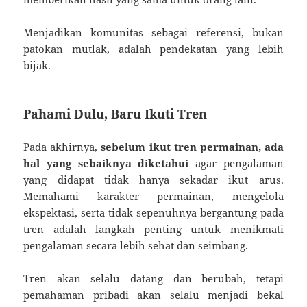
Menjadikan komunitas sebagai referensi, bukan
patokan mutlak, adalah pendekatan yang lebih
bijak.
Pahami Dulu, Baru Ikuti Tren
Pada akhirnya,
sebelum ikut tren permainan, ada
hal yang sebaiknya diketahui
agar pengalaman
yang didapat tidak hanya sekadar ikut arus.
Memahami karakter permainan, mengelola
ekspektasi, serta tidak sepenuhnya bergantung pada
tren adalah langkah penting untuk menikmati
pengalaman secara lebih sehat dan seimbang.
Tren akan selalu datang dan berubah, tetapi
pemahaman pribadi akan selalu menjadi bekal