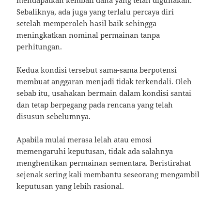
mendapatkan kembali dana yang telah digunakan.
Sebaliknya, ada juga yang terlalu percaya diri
setelah memperoleh hasil baik sehingga
meningkatkan nominal permainan tanpa
perhitungan.
Kedua kondisi tersebut sama-sama berpotensi
membuat anggaran menjadi tidak terkendali. Oleh
sebab itu, usahakan bermain dalam kondisi santai
dan tetap berpegang pada rencana yang telah
disusun sebelumnya.
Apabila mulai merasa lelah atau emosi
memengaruhi keputusan, tidak ada salahnya
menghentikan permainan sementara. Beristirahat
sejenak sering kali membantu seseorang mengambil
keputusan yang lebih rasional.