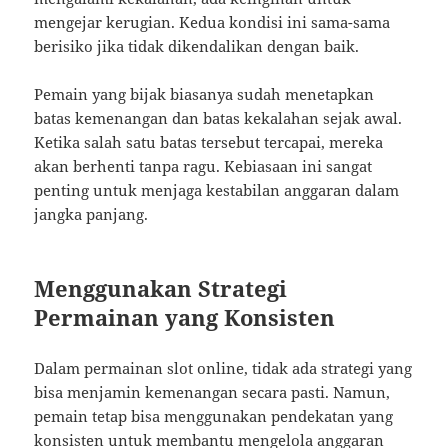
mengejar kerugian. Kedua kondisi ini sama-sama
berisiko jika tidak dikendalikan dengan baik.
Pemain yang bijak biasanya sudah menetapkan
batas kemenangan dan batas kekalahan sejak awal.
Ketika salah satu batas tersebut tercapai, mereka
akan berhenti tanpa ragu. Kebiasaan ini sangat
penting untuk menjaga kestabilan anggaran dalam
jangka panjang.
Menggunakan Strategi
Permainan yang Konsisten
Dalam permainan slot online, tidak ada strategi yang
bisa menjamin kemenangan secara pasti. Namun,
pemain tetap bisa menggunakan pendekatan yang
konsisten untuk membantu mengelola anggaran