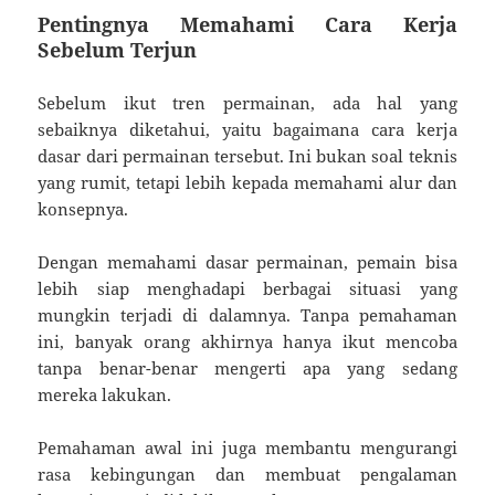
Pentingnya Memahami Cara Kerja
Sebelum Terjun
Sebelum ikut tren permainan, ada hal yang
sebaiknya diketahui, yaitu bagaimana cara kerja
dasar dari permainan tersebut. Ini bukan soal teknis
yang rumit, tetapi lebih kepada memahami alur dan
konsepnya.
Dengan memahami dasar permainan, pemain bisa
lebih siap menghadapi berbagai situasi yang
mungkin terjadi di dalamnya. Tanpa pemahaman
ini, banyak orang akhirnya hanya ikut mencoba
tanpa benar-benar mengerti apa yang sedang
mereka lakukan.
Pemahaman awal ini juga membantu mengurangi
rasa kebingungan dan membuat pengalaman