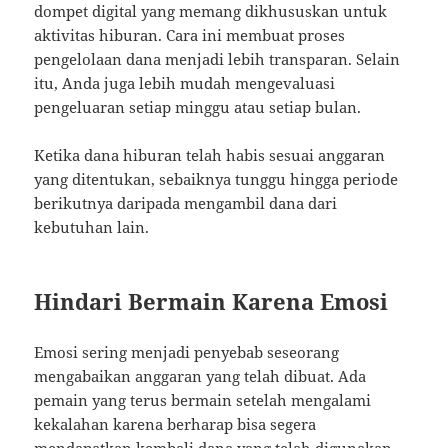
dompet digital yang memang dikhususkan untuk
aktivitas hiburan. Cara ini membuat proses
pengelolaan dana menjadi lebih transparan. Selain
itu, Anda juga lebih mudah mengevaluasi
pengeluaran setiap minggu atau setiap bulan.
Ketika dana hiburan telah habis sesuai anggaran
yang ditentukan, sebaiknya tunggu hingga periode
berikutnya daripada mengambil dana dari
kebutuhan lain.
Hindari Bermain Karena Emosi
Emosi sering menjadi penyebab seseorang
mengabaikan anggaran yang telah dibuat. Ada
pemain yang terus bermain setelah mengalami
kekalahan karena berharap bisa segera