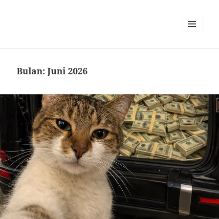
MENU
DAN
WIDGET
Bulan:
Juni 2026