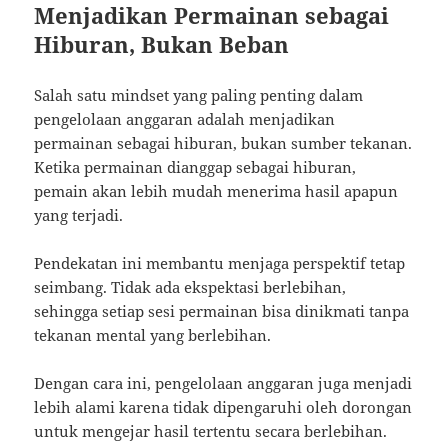
Menjadikan Permainan sebagai
Hiburan, Bukan Beban
Salah satu mindset yang paling penting dalam
pengelolaan anggaran adalah menjadikan
permainan sebagai hiburan, bukan sumber tekanan.
Ketika permainan dianggap sebagai hiburan,
pemain akan lebih mudah menerima hasil apapun
yang terjadi.
Pendekatan ini membantu menjaga perspektif tetap
seimbang. Tidak ada ekspektasi berlebihan,
sehingga setiap sesi permainan bisa dinikmati tanpa
tekanan mental yang berlebihan.
Dengan cara ini, pengelolaan anggaran juga menjadi
lebih alami karena tidak dipengaruhi oleh dorongan
untuk mengejar hasil tertentu secara berlebihan.