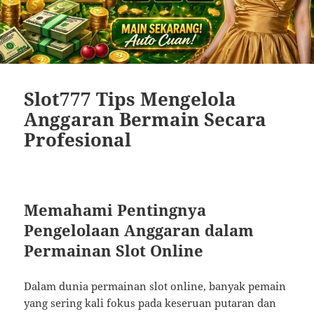
Slot777 Tips Mengelola
Anggaran Bermain Secara
Profesional
Memahami Pentingnya
Pengelolaan Anggaran dalam
Permainan Slot Online
Dalam dunia permainan slot online, banyak pemain
yang sering kali fokus pada keseruan putaran dan