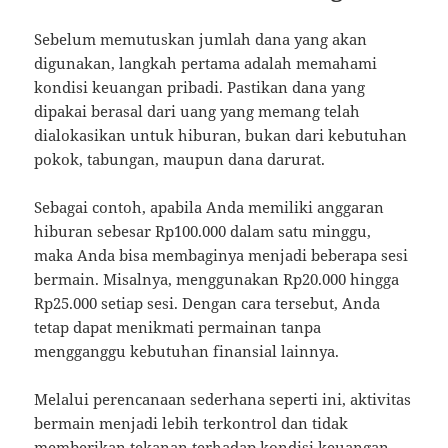
Sebelum memutuskan jumlah dana yang akan
digunakan, langkah pertama adalah memahami
kondisi keuangan pribadi. Pastikan dana yang
dipakai berasal dari uang yang memang telah
dialokasikan untuk hiburan, bukan dari kebutuhan
pokok, tabungan, maupun dana darurat.
Sebagai contoh, apabila Anda memiliki anggaran
hiburan sebesar Rp100.000 dalam satu minggu,
maka Anda bisa membaginya menjadi beberapa sesi
bermain. Misalnya, menggunakan Rp20.000 hingga
Rp25.000 setiap sesi. Dengan cara tersebut, Anda
tetap dapat menikmati permainan tanpa
mengganggu kebutuhan finansial lainnya.
Melalui perencanaan sederhana seperti ini, aktivitas
bermain menjadi lebih terkontrol dan tidak
memberikan tekanan terhadap kondisi keuangan