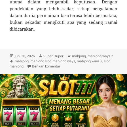
utama dalam mengambil keputusan. Dengan
pendekatan yang lebih sadar, setiap pengalaman
dalam dunia permainan bisa terasa lebih bermakna,
bukan sekadar mengikuti apa yang sedang ramai
dibicarakan.
Diposkan
Penulis
Kategori
Juni 28, 2026
Super Duper
mahjong
,
mahjong ways 2
pada
Tag
mahjong
,
mahjong slot
,
mahjong ways
,
mahjong ways 2
,
slot
untuk Sebelum Ikut Tren Permainan, Ada 
mahjong
Berikan komentar