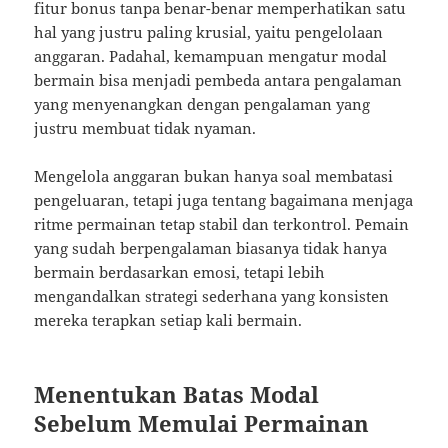
fitur bonus tanpa benar-benar memperhatikan satu
hal yang justru paling krusial, yaitu pengelolaan
anggaran. Padahal, kemampuan mengatur modal
bermain bisa menjadi pembeda antara pengalaman
yang menyenangkan dengan pengalaman yang
justru membuat tidak nyaman.
Mengelola anggaran bukan hanya soal membatasi
pengeluaran, tetapi juga tentang bagaimana menjaga
ritme permainan tetap stabil dan terkontrol. Pemain
yang sudah berpengalaman biasanya tidak hanya
bermain berdasarkan emosi, tetapi lebih
mengandalkan strategi sederhana yang konsisten
mereka terapkan setiap kali bermain.
Menentukan Batas Modal
Sebelum Memulai Permainan