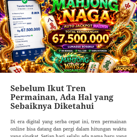
Sebelum Ikut Tren
Permainan, Ada Hal yang
Sebaiknya Diketahui
Di era digital yang serba cepat ini, tren permainan
online bisa datang dan pergi dalam hitungan waktu
yang singkat. Setiap hari selalu ada nama baru yang