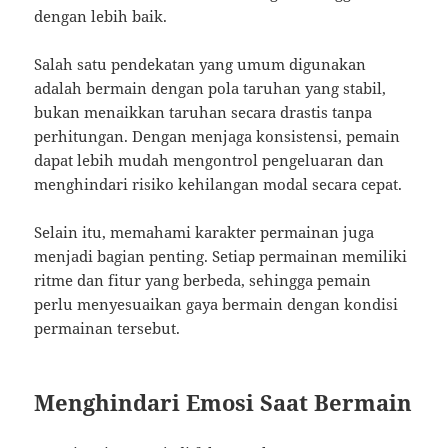
dengan lebih baik.
Salah satu pendekatan yang umum digunakan
adalah bermain dengan pola taruhan yang stabil,
bukan menaikkan taruhan secara drastis tanpa
perhitungan. Dengan menjaga konsistensi, pemain
dapat lebih mudah mengontrol pengeluaran dan
menghindari risiko kehilangan modal secara cepat.
Selain itu, memahami karakter permainan juga
menjadi bagian penting. Setiap permainan memiliki
ritme dan fitur yang berbeda, sehingga pemain
perlu menyesuaikan gaya bermain dengan kondisi
permainan tersebut.
Menghindari Emosi Saat Bermain