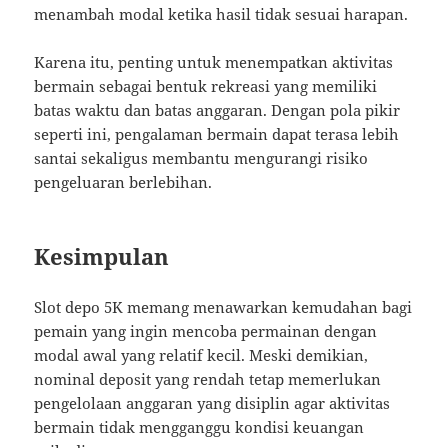
menambah modal ketika hasil tidak sesuai harapan.
Karena itu, penting untuk menempatkan aktivitas
bermain sebagai bentuk rekreasi yang memiliki
batas waktu dan batas anggaran. Dengan pola pikir
seperti ini, pengalaman bermain dapat terasa lebih
santai sekaligus membantu mengurangi risiko
pengeluaran berlebihan.
Kesimpulan
Slot depo 5K memang menawarkan kemudahan bagi
pemain yang ingin mencoba permainan dengan
modal awal yang relatif kecil. Meski demikian,
nominal deposit yang rendah tetap memerlukan
pengelolaan anggaran yang disiplin agar aktivitas
bermain tidak mengganggu kondisi keuangan