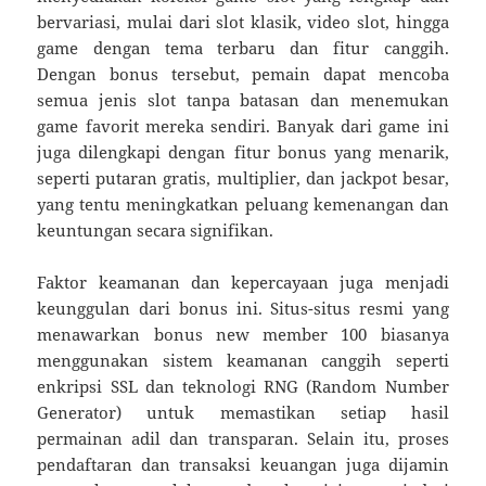
bervariasi, mulai dari slot klasik, video slot, hingga
game dengan tema terbaru dan fitur canggih.
Dengan bonus tersebut, pemain dapat mencoba
semua jenis slot tanpa batasan dan menemukan
game favorit mereka sendiri. Banyak dari game ini
juga dilengkapi dengan fitur bonus yang menarik,
seperti putaran gratis, multiplier, dan jackpot besar,
yang tentu meningkatkan peluang kemenangan dan
keuntungan secara signifikan.
Faktor keamanan dan kepercayaan juga menjadi
keunggulan dari bonus ini. Situs-situs resmi yang
menawarkan bonus new member 100 biasanya
menggunakan sistem keamanan canggih seperti
enkripsi SSL dan teknologi RNG (Random Number
Generator) untuk memastikan setiap hasil
permainan adil dan transparan. Selain itu, proses
pendaftaran dan transaksi keuangan juga dijamin