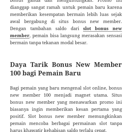
dianggap sangat ramah untuk pemain baru karena
memberikan kesempatan bermain lebih luas sejak
awal bergabung di situs bonus new member.
Dengan tambahan saldo dari
slot bonus new
member
, pemain bisa langsung merasakan sensasi
bermain tanpa tekanan modal besar.
Daya Tarik Bonus New Member
100 bagi Pemain Baru
Bagi pemain yang baru mengenal slot online, bonus
new member 100 menjadi magnet utama. Situs
bonus new member yang menawarkan promo ini
biasanya ingin memberikan kesan pertama yang
positif. Slot bonus new member memungkinkan
pemain mencoba berbagai permainan slot tanpa
harus khawatir kehabisan saldo terlalu cepat.