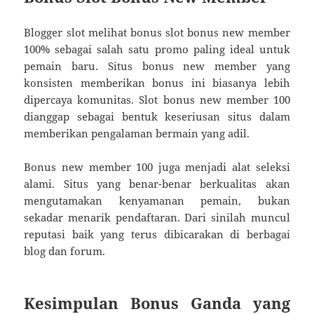
Blogger slot melihat bonus slot bonus new member
100% sebagai salah satu promo paling ideal untuk
pemain baru. Situs bonus new member yang
konsisten memberikan bonus ini biasanya lebih
dipercaya komunitas. Slot bonus new member 100
dianggap sebagai bentuk keseriusan situs dalam
memberikan pengalaman bermain yang adil.
Bonus new member 100 juga menjadi alat seleksi
alami. Situs yang benar-benar berkualitas akan
mengutamakan kenyamanan pemain, bukan
sekadar menarik pendaftaran. Dari sinilah muncul
reputasi baik yang terus dibicarakan di berbagai
blog dan forum.
Kesimpulan Bonus Ganda yang