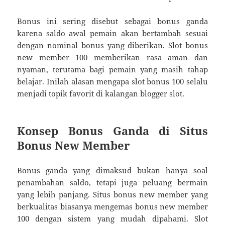
Bonus ini sering disebut sebagai bonus ganda
karena saldo awal pemain akan bertambah sesuai
dengan nominal bonus yang diberikan. Slot bonus
new member 100 memberikan rasa aman dan
nyaman, terutama bagi pemain yang masih tahap
belajar. Inilah alasan mengapa slot bonus 100 selalu
menjadi topik favorit di kalangan blogger slot.
Konsep Bonus Ganda di Situs
Bonus New Member
Bonus ganda yang dimaksud bukan hanya soal
penambahan saldo, tetapi juga peluang bermain
yang lebih panjang. Situs bonus new member yang
berkualitas biasanya mengemas bonus new member
100 dengan sistem yang mudah dipahami. Slot