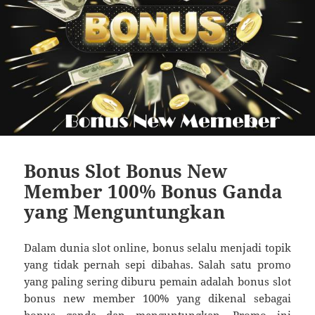
Bonus Slot Bonus New
Member 100% Bonus Ganda
yang Menguntungkan
Dalam dunia slot online, bonus selalu menjadi topik
yang tidak pernah sepi dibahas. Salah satu promo
yang paling sering diburu pemain adalah bonus slot
bonus new member 100% yang dikenal sebagai
bonus ganda dan menguntungkan. Promo ini