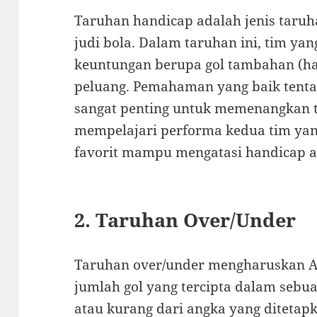
Taruhan handicap adalah jenis taruha
judi bola. Dalam taruhan ini, tim yan
keuntungan berupa gol tambahan (
peluang. Pemahaman yang baik tenta
sangat penting untuk memenangkan t
mempelajari performa kedua tim yan
favorit mampu mengatasi handicap at
2.
Taruhan Over/Under
Taruhan over/under mengharuskan 
jumlah gol yang tercipta dalam sebu
atau kurang dari angka yang ditetapka