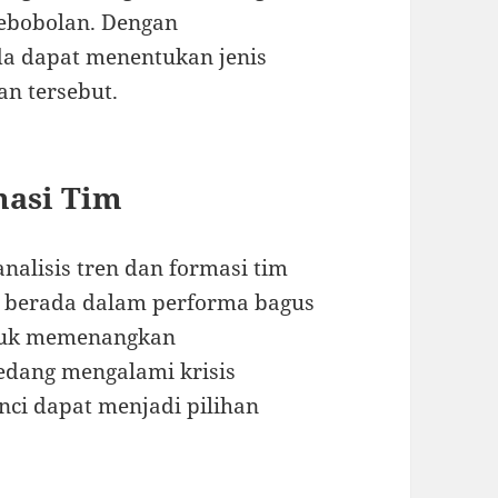
ebobolan. Dengan
da dapat menentukan jenis
an tersebut.
masi Tim
nalisis tren dan formasi tim
g berada dalam performa bagus
ntuk memenangkan
sedang mengalami krisis
ci dapat menjadi pilihan