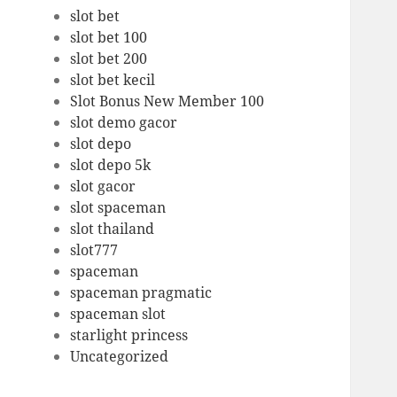
slot bet
slot bet 100
slot bet 200
slot bet kecil
Slot Bonus New Member 100
slot demo gacor
slot depo
slot depo 5k
slot gacor
slot spaceman
slot thailand
slot777
spaceman
spaceman pragmatic
spaceman slot
starlight princess
Uncategorized