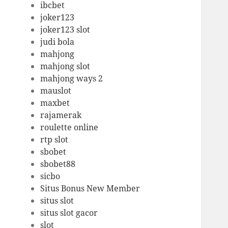
ibcbet
joker123
joker123 slot
judi bola
mahjong
mahjong slot
mahjong ways 2
mauslot
maxbet
rajamerak
roulette online
rtp slot
sbobet
sbobet88
sicbo
Situs Bonus New Member
situs slot
situs slot gacor
slot