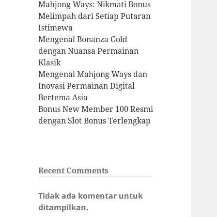
Mahjong Ways: Nikmati Bonus
Melimpah dari Setiap Putaran
Istimewa
Mengenal Bonanza Gold
dengan Nuansa Permainan
Klasik
Mengenal Mahjong Ways dan
Inovasi Permainan Digital
Bertema Asia
Bonus New Member 100 Resmi
dengan Slot Bonus Terlengkap
Recent Comments
Tidak ada komentar untuk
ditampilkan.