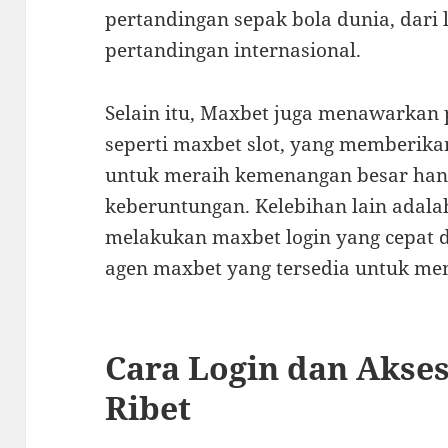
pertandingan sepak bola dunia, dari l
pertandingan internasional.
Selain itu, Maxbet juga menawarkan 
seperti maxbet slot, yang memberik
untuk meraih kemenangan besar hany
keberuntungan. Kelebihan lain ada
melakukan maxbet login yang cepat 
agen maxbet yang tersedia untuk me
Cara Login dan Akse
Ribet