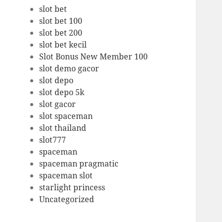
slot bet
slot bet 100
slot bet 200
slot bet kecil
Slot Bonus New Member 100
slot demo gacor
slot depo
slot depo 5k
slot gacor
slot spaceman
slot thailand
slot777
spaceman
spaceman pragmatic
spaceman slot
starlight princess
Uncategorized