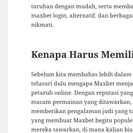
taruhan dengan mudah, serta member
maxbet login, alternatif, dan berbag
nikmati.
Kenapa Harus Memil
Sebelum kita membahas lebih dalam 
telusuri dulu mengapa Maxbet menjad
petaruh online. Dengan reputasi yan
macam permainan yang ditawarkan, 
memberikan pengalaman judi yang tak
yang membuat Maxbet begitu populer 
mereka tawarkan, di mana kalian bis