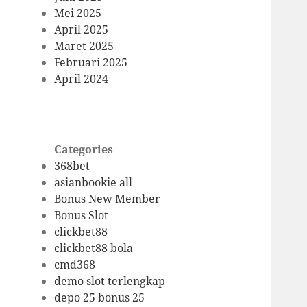
Mei 2025
April 2025
Maret 2025
Februari 2025
April 2024
Categories
368bet
asianbookie all
Bonus New Member
Bonus Slot
clickbet88
clickbet88 bola
cmd368
demo slot terlengkap
depo 25 bonus 25