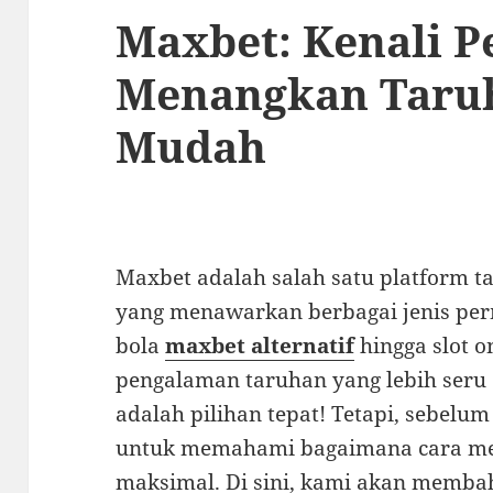
Maxbet: Kenali 
Menangkan Taru
Mudah
Maxbet adalah salah satu platform t
yang menawarkan berbagai jenis perm
bola
maxbet alternatif
hingga slot o
pengalaman taruhan yang lebih ser
adalah pilihan tepat! Tetapi, sebelu
untuk memahami bagaimana cara me
maksimal. Di sini, kami akan memb