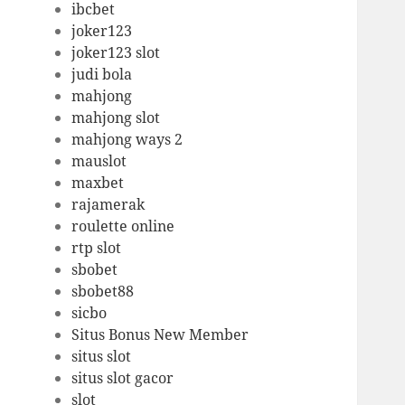
ibcbet
joker123
joker123 slot
judi bola
mahjong
mahjong slot
mahjong ways 2
mauslot
maxbet
rajamerak
roulette online
rtp slot
sbobet
sbobet88
sicbo
Situs Bonus New Member
situs slot
situs slot gacor
slot