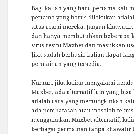
Bagi kalian yang baru pertama kali 
pertama yang harus dilakukan adala
situs resmi mereka. Jangan khawatir
dan hanya membutuhkan beberapa l
situs resmi Maxbet dan masukkan us
Jika sudah berhasil, kalian dapat la
permainan yang tersedia.
Namun, jika kalian mengalami kenda
Maxbet, ada alternatif lain yang bisa
adalah cara yang memungkinkan kal
ada pembatasan atau masalah teknis
menggunakan Maxbet alternatif, kali
berbagai permainan tanpa khawatir t