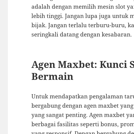
adalah dengan memilih mesin slot 
lebih tinggi. Jangan lupa juga untuk
bijak. Jangan terlalu terburu-buru,
seringkali datang dengan kesabaran.
Agen Maxbet: Kunci 
Bermain
Untuk mendapatkan pengalaman taru
bergabung dengan agen maxbet yang 
yang sangat penting. Agen maxbet y
berbagai fasilitas seperti bonus, pro
yang responsif. Dengan bergabung de