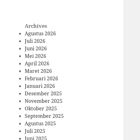
Archives
Agustus 2026
Juli 2026
Juni 2026
Mei 2026
April 2026
Maret 2026
Februari 2026
Januari 2026
Desember 2025
November 2025
Oktober 2025
September 2025
Agustus 2025
Juli 2025
Juni 2025