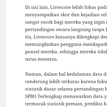
Di sisi lain, Livescore lebih fokus p
menyampaikan skor dan kejadian sel
sangat cocok bagi mereka yang ingin
pertandingan secara langsung tanpa
itu, Livescore biasanya dilengkapi de
memungkinkan pengguna mendapatka
ponsel mereka, sehingga mereka tida
terus-menerus.
Namun, dalam hal kedalaman data da
cenderung lebih terbatas karena fok
statistik dasar selama pertandingan 
SPBO Terlengkap menawarkan data ya
termasuk statistik pemain, prediksi ha