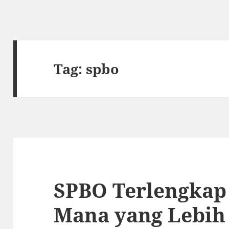
Tag:
spbo
SPBO Terlengkap 
Mana yang Lebih