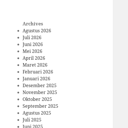
Archives
Agustus 2026
Juli 2026
Juni 2026
Mei 2026
April 2026
Maret 2026
Februari 2026
Januari 2026
Desember 2025
November 2025
Oktober 2025
September 2025
Agustus 2025
Juli 2025
Juni 2025