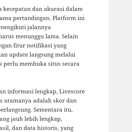
ada kecepatan dan akurasi dalam
ama pertandingan. Platform ini
 mengikuti jalannya
 harus menunggu lama. Selain
ngan fitur notifikasi yang
n update langsung melalui
k perlu membuka situs secara
n informasi lengkap, Livescore
us utamanya adalah skor dan
berlangsung. Sementara itu,
ng jauh lebih lengkap,
sil, dan data historis, yang