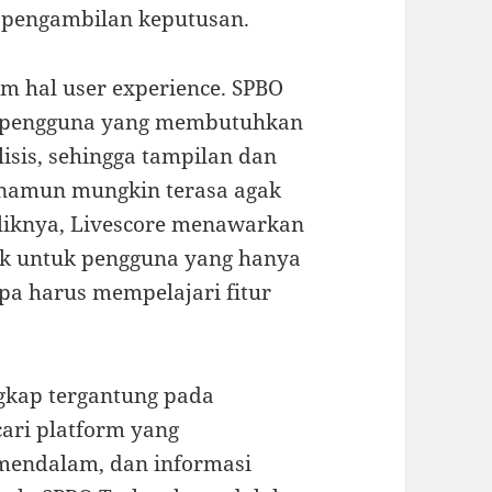
 pengambilan keputusan.
am hal user experience. SPBO
h pengguna yang membutuhkan
isis, sehingga tampilan dan
p namun mungkin terasa agak
liknya, Livescore menawarkan
cok untuk pengguna yang hanya
npa harus mempelajari fitur
gkap tergantung pada
ari platform yang
 mendalam, dan informasi