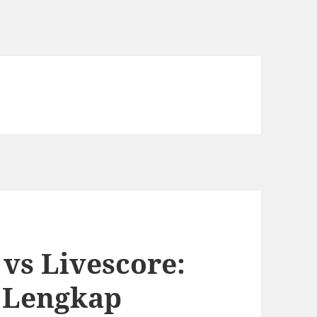
vs Livescore:
 Lengkap