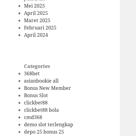
Mei 2025
April 2025
Maret 2025
Februari 2025
April 2024
Categories
368bet
asianbookie all
Bonus New Member
Bonus Slot
clickbet88
clickbet88 bola
cmd368
demo slot terlengkap
depo 25 bonus 25