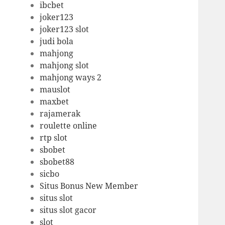
ibcbet
joker123
joker123 slot
judi bola
mahjong
mahjong slot
mahjong ways 2
mauslot
maxbet
rajamerak
roulette online
rtp slot
sbobet
sbobet88
sicbo
Situs Bonus New Member
situs slot
situs slot gacor
slot