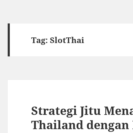
Tag:
SlotThai
Strategi Jitu Men
Thailand dengan 