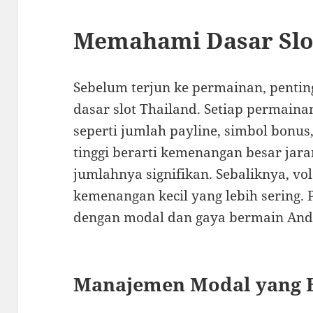
Memahami Dasar Slo
Sebelum terjun ke permainan, penti
dasar slot Thailand. Setiap permainan
seperti jumlah payline, simbol bonus, 
tinggi berarti kemenangan besar jaran
jumlahnya signifikan. Sebaliknya, v
kemenangan kecil yang lebih sering. 
dengan modal dan gaya bermain And
Manajemen Modal yang B