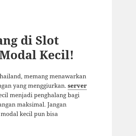
ang di Slot
Modal Kecil!
t Thailand, memang menawarkan
ungan yang menggiurkan.
server
cil menjadi penghalang bagi
angan maksimal. Jangan
 modal kecil pun bisa