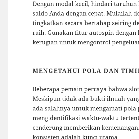
Dengan modal kecil, hindari taruhan
saldo Anda dengan cepat. Mulailah d
tingkatkan secara bertahap seiring
raih. Gunakan fitur autospin dengan 
kerugian untuk mengontrol pengelua
MENGETAHUI POLA DAN TIM
Beberapa pemain percaya bahwa slot 
Meskipun tidak ada bukti ilmiah yang
ada salahnya untuk mengamati pola
mengidentifikasi waktu-waktu terten
cenderung memberikan kemenangan.
konsisten adalah kunci utama.