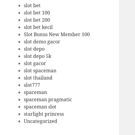
slot bet
slot bet 100
slot bet 200
slot bet kecil
Slot Bonus New Member 100
slot demo gacor
slot depo
slot depo 5k
slot gacor
slot spaceman
slot thailand
slot777
spaceman
spaceman pragmatic
spaceman slot
starlight princess
Uncategorized