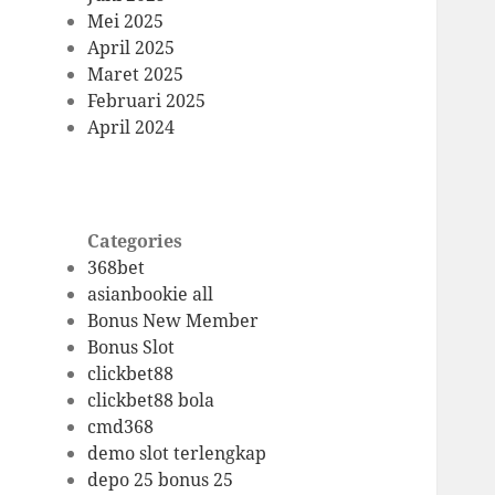
Mei 2025
April 2025
Maret 2025
Februari 2025
April 2024
Categories
368bet
asianbookie all
Bonus New Member
Bonus Slot
clickbet88
clickbet88 bola
cmd368
demo slot terlengkap
depo 25 bonus 25