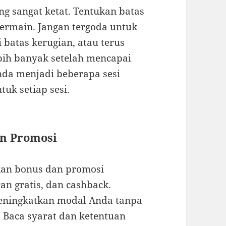
g sangat ketat. Tentukan batas
ermain. Jangan tergoda untuk
batas kerugian, atau terus
ih banyak setelah mencapai
nda menjadi beberapa sesi
uk setiap sesi.
n Promosi
kan bonus dan promosi
an gratis, dan cashback.
eningkatkan modal Anda tanpa
Baca syarat dan ketentuan