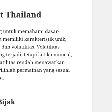
t Thailand
ng untuk memahami dasar-
 memiliki karakteristik unik,
dan volatilitas. Volatilitas
g terjadi, tetapi ketika muncul,
olatilitas rendah menawarkan
Pilihlah permainan yang sesuai
a.
ijak