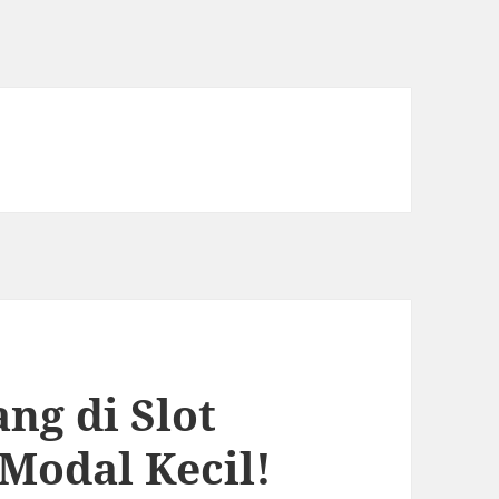
ang di Slot
Modal Kecil!