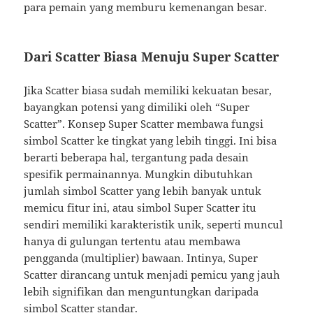
para pemain yang memburu kemenangan besar.
Dari Scatter Biasa Menuju Super Scatter
Jika Scatter biasa sudah memiliki kekuatan besar,
bayangkan potensi yang dimiliki oleh “Super
Scatter”. Konsep Super Scatter membawa fungsi
simbol Scatter ke tingkat yang lebih tinggi. Ini bisa
berarti beberapa hal, tergantung pada desain
spesifik permainannya. Mungkin dibutuhkan
jumlah simbol Scatter yang lebih banyak untuk
memicu fitur ini, atau simbol Super Scatter itu
sendiri memiliki karakteristik unik, seperti muncul
hanya di gulungan tertentu atau membawa
pengganda (multiplier) bawaan. Intinya, Super
Scatter dirancang untuk menjadi pemicu yang jauh
lebih signifikan dan menguntungkan daripada
simbol Scatter standar.