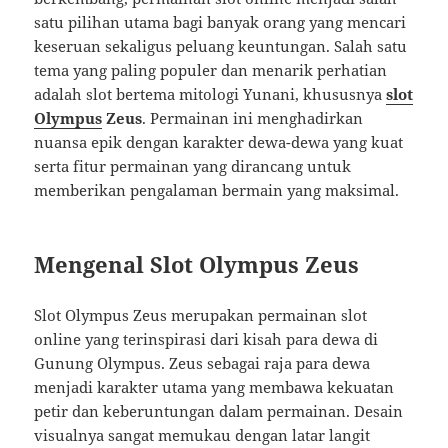
satu pilihan utama bagi banyak orang yang mencari
keseruan sekaligus peluang keuntungan. Salah satu
tema yang paling populer dan menarik perhatian
adalah slot bertema mitologi Yunani, khususnya
slot
Olympus
Zeus
. Permainan ini menghadirkan
nuansa epik dengan karakter dewa-dewa yang kuat
serta fitur permainan yang dirancang untuk
memberikan pengalaman bermain yang maksimal.
Mengenal Slot Olympus Zeus
Slot Olympus Zeus merupakan permainan slot
online yang terinspirasi dari kisah para dewa di
Gunung Olympus. Zeus sebagai raja para dewa
menjadi karakter utama yang membawa kekuatan
petir dan keberuntungan dalam permainan. Desain
visualnya sangat memukau dengan latar langit