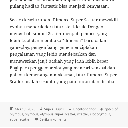
pulang hadiah fantastis bisa menjadi kenyataan.
Secara keseluruhan, Dimensi Super Scatter mewakili
evolusi menarik dari fitur slot klasik. Dengan
mengubah simbol Scatter menjadi pemicu yang
lebih kuat dan membuka “dimensi” baru dalam
gameplay, pengembang game menciptakan
pengalaman yang lebih mendebarkan dan
menawarkan janji hadiah yang jauh lebih besar.
Bagi para penggemar slot yang mencari sensasi dan
potensi kemenangan maksimal, fitur Dimensi Super
Scatter adalah sesuatu yang patut dicari dan dicoba.
Diposkan
Penulis
Kategori
Tag
Mei 19, 2025
Super Duper
Uncategorized
gates of
pada
olympus
,
olympus
,
olympus super scatter
,
scatter
,
slot olympus
,
untuk Dimensi Super Scatter: Scatte
super scatter
Berikan komentar