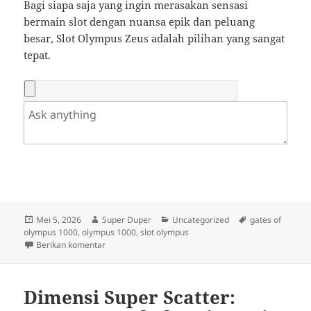
Bagi siapa saja yang ingin merasakan sensasi
bermain slot dengan nuansa epik dan peluang
besar, Slot Olympus Zeus adalah pilihan yang sangat
tepat.
Diposkan
Penulis
Kategori
Tag
Mei 5, 2026
Super Duper
Uncategorized
gates of
pada
olympus 1000
,
olympus 1000
,
slot olympus
untuk Slot Olympus Zeus Gacor dengan RTP Stabil da
Berikan komentar
Dimensi Super Scatter: