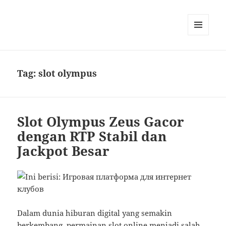
MENU
DAN
WIDGET
Tag:
slot olympus
Slot Olympus Zeus Gacor
dengan RTP Stabil dan
Jackpot Besar
Dalam dunia hiburan digital yang semakin
berkembang, permainan slot online menjadi salah