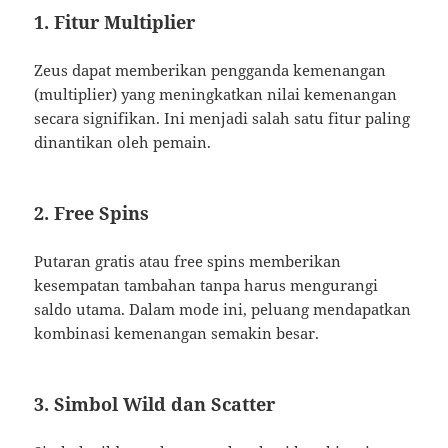
1. Fitur Multiplier
Zeus dapat memberikan pengganda kemenangan
(multiplier) yang meningkatkan nilai kemenangan
secara signifikan. Ini menjadi salah satu fitur paling
dinantikan oleh pemain.
2. Free Spins
Putaran gratis atau free spins memberikan
kesempatan tambahan tanpa harus mengurangi
saldo utama. Dalam mode ini, peluang mendapatkan
kombinasi kemenangan semakin besar.
3. Simbol Wild dan Scatter