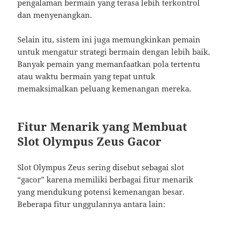
pengalaman bermain yang terasa lebih terkontrol
dan menyenangkan.
Selain itu, sistem ini juga memungkinkan pemain
untuk mengatur strategi bermain dengan lebih baik.
Banyak pemain yang memanfaatkan pola tertentu
atau waktu bermain yang tepat untuk
memaksimalkan peluang kemenangan mereka.
Fitur Menarik yang Membuat
Slot Olympus Zeus Gacor
Slot Olympus Zeus sering disebut sebagai slot
“gacor” karena memiliki berbagai fitur menarik
yang mendukung potensi kemenangan besar.
Beberapa fitur unggulannya antara lain: