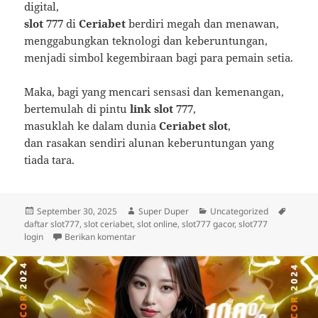
digital,
slot 777
di
Ceriabet
berdiri megah dan menawan,
menggabungkan teknologi dan keberuntungan,
menjadi simbol kegembiraan bagi para pemain setia.
Maka, bagi yang mencari sensasi dan kemenangan,
bertemulah di pintu
link slot 777
,
masuklah ke dalam dunia
Ceriabet slot
,
dan rasakan sendiri alunan keberuntungan yang
tiada tara.
Diposkan
Penulis
Kategori
Tag
September 30, 2025
Super Duper
Uncategorized
pada
daftar slot777
,
slot ceriabet
,
slot online
,
slot777 gacor
,
slot777
untuk Slot777 yang Sedang Trend di Kalangan
login
Berikan komentar