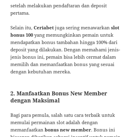
setelah melakukan pendaftaran dan deposit
pertama.
Selain itu,
Ceriabet
juga sering menawarkan
slot
bonus 100
yang memungkinkan pemain untuk
mendapatkan bonus tambahan hingga 100% dari
deposit yang dilakukan. Dengan memahami jenis-
jenis bonus ini, pemain bisa lebih cermat dalam
memilih dan memanfaatkan bonus yang sesuai
dengan kebutuhan mereka.
2. Manfaatkan Bonus New Member
dengan Maksimal
Bagi para pemula, salah satu cara terbaik untuk
memulai permainan slot adalah dengan
memanfaatkan
bonus new member
. Bonus ini