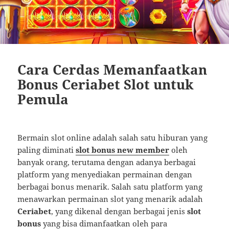
Cara Cerdas Memanfaatkan
Bonus Ceriabet Slot untuk
Pemula
Bermain slot online adalah salah satu hiburan yang
paling diminati
slot bonus new member
oleh
banyak orang, terutama dengan adanya berbagai
platform yang menyediakan permainan dengan
berbagai bonus menarik. Salah satu platform yang
menawarkan permainan slot yang menarik adalah
Ceriabet
, yang dikenal dengan berbagai jenis
slot
bonus
yang bisa dimanfaatkan oleh para