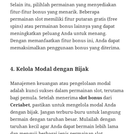
Selain itu, pilihlah permainan yang menyediakan
fitur-fitur bonus yang menarik. Beberapa
permainan slot memiliki fitur putaran gratis (free
spins) atau permainan bonus lainnya yang dapat
meningkatkan peluang Anda untuk menang.
Dengan memanfaatkan fitur bonus ini, Anda dapat
memaksimalkan penggunaan bonus yang diterima.
4. Kelola Modal dengan Bijak
Manajemen keuangan atau pengelolaan modal
adalah kunci sukses dalam permainan slot, terutama
bagi pemula. Setelah menerima
slot bonus
dari
Ceriabet
, pastikan untuk mengelola modal Anda
dengan bijak. Jangan terburu-buru untuk langsung
bermain dengan taruhan besar. Mulailah dengan
taruhan kecil agar Anda dapat bermain lebih lama
dan menguji berbagai jenis permainan slot.