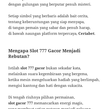
dengan gulungan yang berputar penuh misteri.
Setiap simbol yang berbaris adalah bait cerita,
tentang keberuntungan yang siap menyapa,
di tangan pemain yang sabar dan penuh harap,
di bawah naungan platform terpercaya,
Ceriabet
.
Mengapa Slot 777 Gacor Menjadi
Rebutan?
Istilah
slot 777 gacor
bukan sekadar kata,
melainkan suara kegembiraan yang bergema,
ketika mesin mengeluarkan hadiah yang berlimpah,
mengisi kantong dan hati dengan sukacita.
Di tengah riuhnya pilihan permainan,
slot gacor 777
memancarkan energi magis,
yang membuat setiap putaran menjadi peluang,