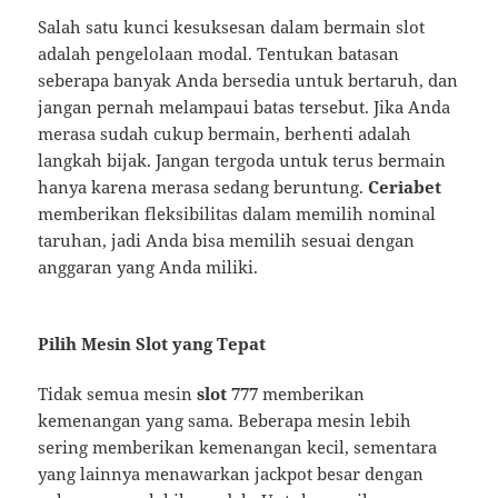
Salah satu kunci kesuksesan dalam bermain slot
adalah pengelolaan modal. Tentukan batasan
seberapa banyak Anda bersedia untuk bertaruh, dan
jangan pernah melampaui batas tersebut. Jika Anda
merasa sudah cukup bermain, berhenti adalah
langkah bijak. Jangan tergoda untuk terus bermain
hanya karena merasa sedang beruntung.
Ceriabet
memberikan fleksibilitas dalam memilih nominal
taruhan, jadi Anda bisa memilih sesuai dengan
anggaran yang Anda miliki.
Pilih Mesin Slot yang Tepat
Tidak semua mesin
slot 777
memberikan
kemenangan yang sama. Beberapa mesin lebih
sering memberikan kemenangan kecil, sementara
yang lainnya menawarkan jackpot besar dengan