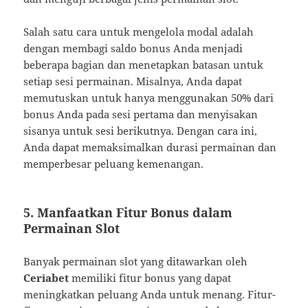
Salah satu cara untuk mengelola modal adalah
dengan membagi saldo bonus Anda menjadi
beberapa bagian dan menetapkan batasan untuk
setiap sesi permainan. Misalnya, Anda dapat
memutuskan untuk hanya menggunakan 50% dari
bonus Anda pada sesi pertama dan menyisakan
sisanya untuk sesi berikutnya. Dengan cara ini,
Anda dapat memaksimalkan durasi permainan dan
memperbesar peluang kemenangan.
5. Manfaatkan Fitur Bonus dalam
Permainan Slot
Banyak permainan slot yang ditawarkan oleh
Ceriabet
memiliki fitur bonus yang dapat
meningkatkan peluang Anda untuk menang. Fitur-