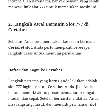
jackpot. Oleh karena itu, banyak pemain yang selalu
mencari
link slot 777
untuk memainkan mesin ini.
2. Langkah Awal Bermain Slot 777 di
Ceriabet
Sebelum Anda bisa merasakan keseruan bermain
Ceriabet slot
, Anda perlu mengikuti beberapa
langkah dasar untuk memulai permainan:
Daftar dan Login ke Ceriabet
Langkah pertama yang harus Anda lakukan adalah
slot 777 login
ke akun
Ceriabet
Anda. Jika Anda
belum memiliki akun, proses pendaftaran sangat
mudah dan cepat. Setelah berhasil mendaftar, Anda
bisa langsung masuk dan memilih permainan
slot