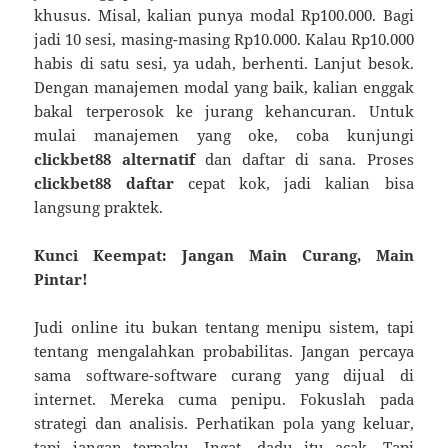
khusus. Misal, kalian punya modal Rp100.000. Bagi
jadi 10 sesi, masing-masing Rp10.000. Kalau Rp10.000
habis di satu sesi, ya udah, berhenti. Lanjut besok.
Dengan manajemen modal yang baik, kalian enggak
bakal terperosok ke jurang kehancuran. Untuk
mulai manajemen yang oke, coba kunjungi
clickbet88 alternatif
dan daftar di sana. Proses
clickbet88 daftar
cepat kok, jadi kalian bisa
langsung praktek.
Kunci Keempat: Jangan Main Curang, Main
Pintar!
Judi online itu bukan tentang menipu sistem, tapi
tentang mengalahkan probabilitas. Jangan percaya
sama software-software curang yang dijual di
internet. Mereka cuma penipu. Fokuslah pada
strategi dan analisis. Perhatikan pola yang keluar,
tapi jangan terpaku. Ingat, dadu itu acak. Tapi