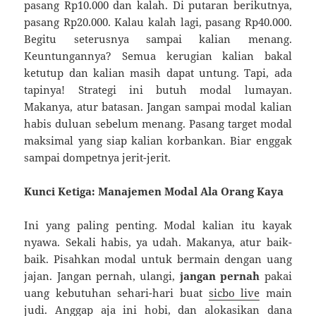
pasang Rp10.000 dan kalah. Di putaran berikutnya,
pasang Rp20.000. Kalau kalah lagi, pasang Rp40.000.
Begitu seterusnya sampai kalian menang.
Keuntungannya? Semua kerugian kalian bakal
ketutup dan kalian masih dapat untung. Tapi, ada
tapinya! Strategi ini butuh modal lumayan.
Makanya, atur batasan. Jangan sampai modal kalian
habis duluan sebelum menang. Pasang target modal
maksimal yang siap kalian korbankan. Biar enggak
sampai dompetnya jerit-jerit.
Kunci Ketiga: Manajemen Modal Ala Orang Kaya
Ini yang paling penting. Modal kalian itu kayak
nyawa. Sekali habis, ya udah. Makanya, atur baik-
baik. Pisahkan modal untuk bermain dengan uang
jajan. Jangan pernah, ulangi,
jangan pernah
pakai
uang kebutuhan sehari-hari buat
sicbo live
main
judi. Anggap aja ini hobi, dan alokasikan dana