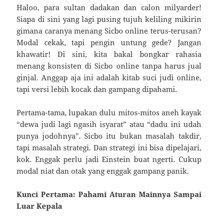
Haloo, para sultan dadakan dan calon milyarder!
Siapa di sini yang lagi pusing tujuh keliling mikirin
gimana caranya menang Sicbo online terus-terusan?
Modal cekak, tapi pengin untung gede? Jangan
khawatir! Di sini, kita bakal bongkar rahasia
menang konsisten di Sicbo online tanpa harus jual
ginjal. Anggap aja ini adalah kitab suci judi online,
tapi versi lebih kocak dan gampang dipahami.
Pertama-tama, lupakan dulu mitos-mitos aneh kayak
“dewa judi lagi ngasih isyarat” atau “dadu ini udah
punya jodohnya”. Sicbo itu bukan masalah takdir,
tapi masalah strategi. Dan strategi ini bisa dipelajari,
kok. Enggak perlu jadi Einstein buat ngerti. Cukup
modal niat dan otak yang enggak gampang panik.
Kunci Pertama: Pahami Aturan Mainnya Sampai
Luar Kepala