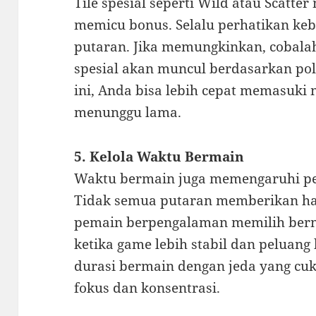
Tile spesial seperti Wild atau Scatte
memicu bonus. Selalu perhatikan kebe
putaran. Jika memungkinkan, cobala
spesial akan muncul berdasarkan pol
ini, Anda bisa lebih cepat memasuki
menunggu lama.
5. Kelola Waktu Bermain
Waktu bermain juga memengaruhi p
Tidak semua putaran memberikan ha
pemain berpengalaman memilih berm
ketika game lebih stabil dan peluang
durasi bermain dengan jeda yang c
fokus dan konsentrasi.