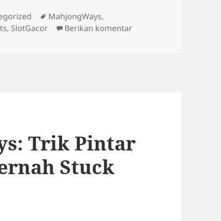
ori
Tag
egorized
MahjongWays
,
untuk Strategi Pintar
ts
,
SlotGacor
Berikan komentar
s: Trik Pintar
Pernah Stuck