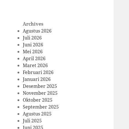
Archives
Agustus 2026
Juli 2026
Juni 2026
Mei 2026
April 2026
Maret 2026
Februari 2026
Januari 2026
Desember 2025
November 2025
Oktober 2025
September 2025
Agustus 2025
Juli 2025
Juni 2025