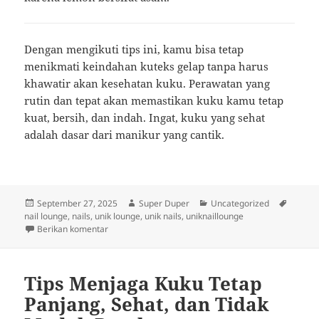
Dengan mengikuti tips ini, kamu bisa tetap
menikmati keindahan kuteks gelap tanpa harus
khawatir akan kesehatan kuku. Perawatan yang
rutin dan tepat akan memastikan kuku kamu tetap
kuat, bersih, dan indah. Ingat, kuku yang sehat
adalah dasar dari manikur yang cantik.
Diposkan
Penulis
Kategori
Tag
September 27, 2025
Super Duper
Uncategorized
pada
nail lounge
,
nails
,
unik lounge
,
unik nails
,
uniknaillounge
untuk Cara Merawat Kuku Setelah Menggunakan Kut
Berikan komentar
Tips Menjaga Kuku Tetap
Panjang, Sehat, dan Tidak