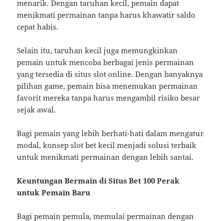
menarik. Dengan taruhan kecil, pemain dapat
menikmati permainan tanpa harus khawatir saldo
cepat habis.
Selain itu, taruhan kecil juga memungkinkan
pemain untuk mencoba berbagai jenis permainan
yang tersedia di situs slot online. Dengan banyaknya
pilihan game, pemain bisa menemukan permainan
favorit mereka tanpa harus mengambil risiko besar
sejak awal.
Bagi pemain yang lebih berhati-hati dalam mengatur
modal, konsep slot bet kecil menjadi solusi terbaik
untuk menikmati permainan dengan lebih santai.
Keuntungan Bermain di Situs Bet 100 Perak
untuk Pemain Baru
Bagi pemain pemula, memulai permainan dengan