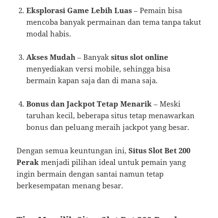
Eksplorasi Game Lebih Luas
– Pemain bisa
mencoba banyak permainan dan tema tanpa takut
modal habis.
Akses Mudah
– Banyak
situs slot online
menyediakan versi mobile, sehingga bisa
bermain kapan saja dan di mana saja.
Bonus dan Jackpot Tetap Menarik
– Meski
taruhan kecil, beberapa situs tetap menawarkan
bonus dan peluang meraih jackpot yang besar.
Dengan semua keuntungan ini,
Situs Slot Bet 200
Perak
menjadi pilihan ideal untuk pemain yang
ingin bermain dengan santai namun tetap
berkesempatan menang besar.