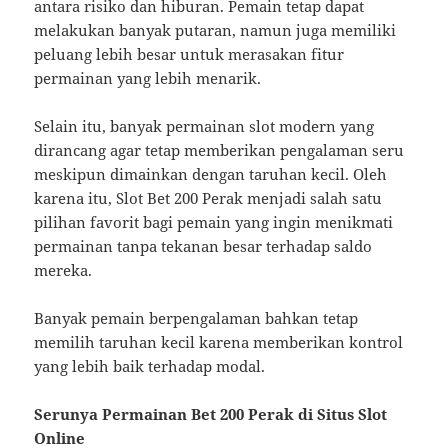
antara risiko dan hiburan. Pemain tetap dapat
melakukan banyak putaran, namun juga memiliki
peluang lebih besar untuk merasakan fitur
permainan yang lebih menarik.
Selain itu, banyak permainan slot modern yang
dirancang agar tetap memberikan pengalaman seru
meskipun dimainkan dengan taruhan kecil. Oleh
karena itu, Slot Bet 200 Perak menjadi salah satu
pilihan favorit bagi pemain yang ingin menikmati
permainan tanpa tekanan besar terhadap saldo
mereka.
Banyak pemain berpengalaman bahkan tetap
memilih taruhan kecil karena memberikan kontrol
yang lebih baik terhadap modal.
Serunya Permainan Bet 200 Perak di Situs Slot
Online