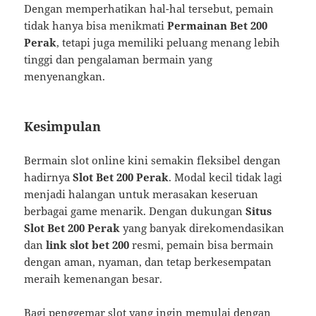
Dengan memperhatikan hal-hal tersebut, pemain
tidak hanya bisa menikmati
Permainan Bet 200
Perak
, tetapi juga memiliki peluang menang lebih
tinggi dan pengalaman bermain yang
menyenangkan.
Kesimpulan
Bermain slot online kini semakin fleksibel dengan
hadirnya
Slot Bet 200 Perak
. Modal kecil tidak lagi
menjadi halangan untuk merasakan keseruan
berbagai game menarik. Dengan dukungan
Situs
Slot Bet 200 Perak
yang banyak direkomendasikan
dan
link slot bet 200
resmi, pemain bisa bermain
dengan aman, nyaman, dan tetap berkesempatan
meraih kemenangan besar.
Bagi penggemar slot yang ingin memulai dengan