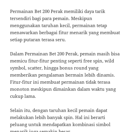
Permainan Bet 200 Perak memiliki daya tarik
tersendiri bagi para pemain. Meskipun
menggunakan taruhan kecil, permainan tetap
menawarkan berbagai fitur menarik yang membuat
setiap putaran terasa seru.
Dalam Permainan Bet 200 Perak, pemain masih bisa
memicu fitur-fitur penting seperti free spin, wild
symbol, scatter, hingga bonus round yang
memberikan pengalaman bermain lebih dinamis.
Fitur-fitur ini membuat permainan tidak terasa
monoton meskipun dimainkan dalam waktu yang
cukup lama.
Selain itu, dengan taruhan kecil pemain dapat
melakukan lebih banyak spin. Hal ini berarti
peluang untuk mendapatkan kombinasi simbol
menarik juga semakin besar.