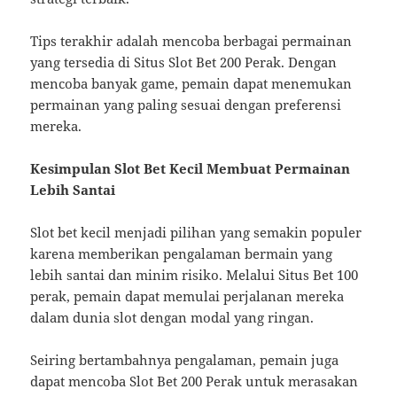
Tips terakhir adalah mencoba berbagai permainan
yang tersedia di Situs Slot Bet 200 Perak. Dengan
mencoba banyak game, pemain dapat menemukan
permainan yang paling sesuai dengan preferensi
mereka.
Kesimpulan Slot Bet Kecil Membuat Permainan
Lebih Santai
Slot bet kecil menjadi pilihan yang semakin populer
karena memberikan pengalaman bermain yang
lebih santai dan minim risiko. Melalui Situs Bet 100
perak, pemain dapat memulai perjalanan mereka
dalam dunia slot dengan modal yang ringan.
Seiring bertambahnya pengalaman, pemain juga
dapat mencoba Slot Bet 200 Perak untuk merasakan