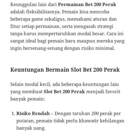
Keunggulan lain dari
Permainan Bet 200 Perak
adalah fleksibilitasnya. Pemain bisa mencoba
beberapa game sekaligus, memahami aturan dan
fitur setiap permainan, serta mengasah strategi
tanpa harus mempertaruhkan modal besar. Cara ini
sangat ideal bagi pemain baru maupun mereka yang
ingin bersenang-senang dengan risiko minimal.
Keuntungan Bermain Slot Bet 200 Perak
Selain modal kecil, ada beberapa keuntungan lain
yang membuat
Slot Bet 200 Perak
menjadi favorit
banyak pemain:
Risiko Rendah
– Dengan taruhan 200 perak per
putaran, pemain tidak perlu khawatir kehilangan
banyak uang.