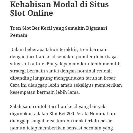
Kehabisan Modal di Situs
Slot Online
Tren Slot Bet Kecil yang Semakin Digemari
Pemain
Dalam beberapa tahun terakhir, tren bermain
dengan taruhan kecil semakin populer di berbagai
situs slot online. Banyak pemain kini lebih memilih
strategi bermain santai dengan nominal rendah
dibanding langsung menggunakan taruhan besar.
Cara ini dianggap lebih aman sekaligus memberikan
kesempatan bermain lebih lama.
Salah satu contoh taruhan kecil yang banyak
digunakan adalah Slot Bet 200 Perak. Nominal ini
dianggap sangat ideal karena tidak terlalu besar
namun tetap memberikan sensasi bermain yang