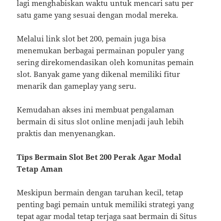
lagi menghabiskan waktu untuk mencari satu per
satu game yang sesuai dengan modal mereka.
Melalui link slot bet 200, pemain juga bisa
menemukan berbagai permainan populer yang
sering direkomendasikan oleh komunitas pemain
slot. Banyak game yang dikenal memiliki fitur
menarik dan gameplay yang seru.
Kemudahan akses ini membuat pengalaman
bermain di situs slot online menjadi jauh lebih
praktis dan menyenangkan.
Tips Bermain Slot Bet 200 Perak Agar Modal
Tetap Aman
Meskipun bermain dengan taruhan kecil, tetap
penting bagi pemain untuk memiliki strategi yang
tepat agar modal tetap terjaga saat bermain di Situs