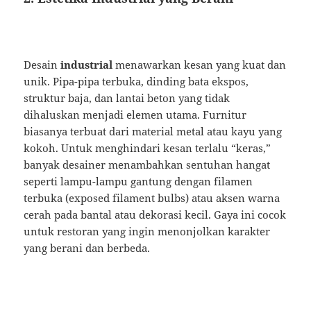
Desain
industrial
menawarkan kesan yang kuat dan
unik. Pipa-pipa terbuka, dinding bata ekspos,
struktur baja, dan lantai beton yang tidak
dihaluskan menjadi elemen utama. Furnitur
biasanya terbuat dari material metal atau kayu yang
kokoh. Untuk menghindari kesan terlalu “keras,”
banyak desainer menambahkan sentuhan hangat
seperti lampu-lampu gantung dengan filamen
terbuka (exposed filament bulbs) atau aksen warna
cerah pada bantal atau dekorasi kecil. Gaya ini cocok
untuk restoran yang ingin menonjolkan karakter
yang berani dan berbeda.