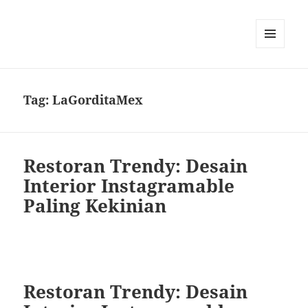
MENU
DAN
WIDGET
Tag:
LaGorditaMex
Restoran Trendy: Desain
Interior Instagramable
Paling Kekinian
Restoran Trendy: Desain