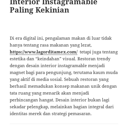
Interior Instagramable
Paling Kekinian
Di era digital ini, pengalaman makan di luar tidak
hanya tentang rasa makanan yang lezat,
https://www.lagorditamex.com/
tetapi juga tentang
estetika dan “keindahan” visual. Restoran trendy
dengan desain interior instagramable menjadi
magnet bagi para pengunjung, terutama kaum muda
yang aktif di media sosial. Sebuah restoran yang
berhasil memadukan konsep makanan unik dengan
tata ruang yang menarik akan menjadi
perbincangan hangat. Desain interior bukan lagi
sekadar pelengkap, melainkan bagian integral dari
identitas merek dan strategi pemasaran.