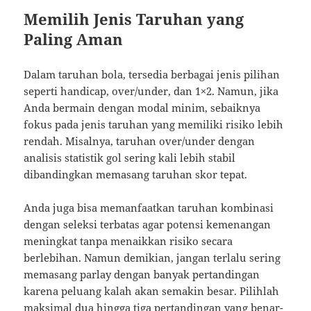
Memilih Jenis Taruhan yang
Paling Aman
Dalam taruhan bola, tersedia berbagai jenis pilihan
seperti handicap, over/under, dan 1×2. Namun, jika
Anda bermain dengan modal minim, sebaiknya
fokus pada jenis taruhan yang memiliki risiko lebih
rendah. Misalnya, taruhan over/under dengan
analisis statistik gol sering kali lebih stabil
dibandingkan memasang taruhan skor tepat.
Anda juga bisa memanfaatkan taruhan kombinasi
dengan seleksi terbatas agar potensi kemenangan
meningkat tanpa menaikkan risiko secara
berlebihan. Namun demikian, jangan terlalu sering
memasang parlay dengan banyak pertandingan
karena peluang kalah akan semakin besar. Pilihlah
maksimal dua hingga tiga pertandingan yang benar-