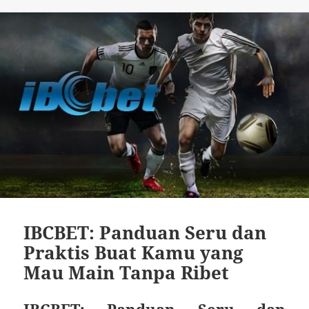
IBCBET: Panduan Seru dan
Praktis Buat Kamu yang
Mau Main Tanpa Ribet
IBCBET: Panduan Seru dan