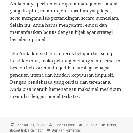
Anda hanya perlu menerapkan manajemen modal
yang disiplin, memilih jenis taruhan yang tepat,
serta menganalisis pertandingan secara mendalam.
Selain itu, Anda harus mengontrol emosi dan
memanfaatkan bonus dengan bijak agar strategi
berjalan optimal.
Jika Anda konsisten dan terus belajar dari setiap
hasil taruhan, maka peluang menang akan semakin
besar. Oleh karena itu, jadikan strategi sebagai
panduan utama dan hindari keputusan impulsif.
Dengan pendekatan yang cerdas dan terencana,
Anda bisa meraih kemenangan maksimal meskipun
memulai dengan modal terbatas.
Diposkan
Penulis
Kategori
Tag
Februari 21, 2026
Super Duper
judi bola
ibcbet
,
pada
untuk IBCBet: Strategi Jitu M
ibcbet link alternatif
Berikan komentar