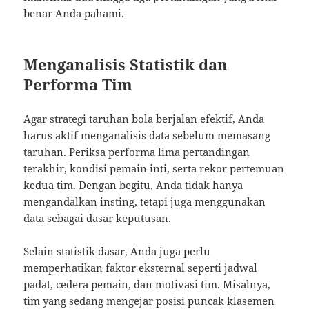
benar Anda pahami.
Menganalisis Statistik dan
Performa Tim
Agar strategi taruhan bola berjalan efektif, Anda
harus aktif menganalisis data sebelum memasang
taruhan. Periksa performa lima pertandingan
terakhir, kondisi pemain inti, serta rekor pertemuan
kedua tim. Dengan begitu, Anda tidak hanya
mengandalkan insting, tetapi juga menggunakan
data sebagai dasar keputusan.
Selain statistik dasar, Anda juga perlu
memperhatikan faktor eksternal seperti jadwal
padat, cedera pemain, dan motivasi tim. Misalnya,
tim yang sedang mengejar posisi puncak klasemen