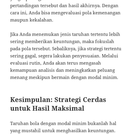
pertandingan tersebut dan hasil akhirnya. Dengan
cara ini, Anda bisa mengevaluasi pola kemenangan
maupun kekalahan.
Jika Anda menemukan jenis taruhan tertentu lebih
sering memberikan keuntungan, maka fokuslah
pada pola tersebut. Sebaliknya, jika strategi tertentu
sering gagal, segera lakukan penyesuaian. Melalui
evaluasi rutin, Anda akan terus mengasah
kemampuan analisis dan meningkatkan peluang
menang meskipun bermain dengan modal minim.
Kesimpulan: Strategi Cerdas
untuk Hasil Maksimal
Taruhan bola dengan modal minim bukanlah hal
yang mustahil untuk menghasilkan keuntungan.