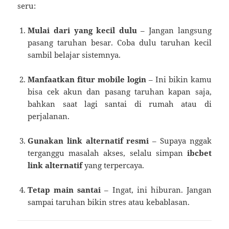
seru:
Mulai dari yang kecil dulu
– Jangan langsung
pasang taruhan besar. Coba dulu taruhan kecil
sambil belajar sistemnya.
Manfaatkan fitur mobile login
– Ini bikin kamu
bisa cek akun dan pasang taruhan kapan saja,
bahkan saat lagi santai di rumah atau di
perjalanan.
Gunakan link alternatif resmi
– Supaya nggak
terganggu masalah akses, selalu simpan
ibcbet
link alternatif
yang terpercaya.
Tetap main santai
– Ingat, ini hiburan. Jangan
sampai taruhan bikin stres atau kebablasan.