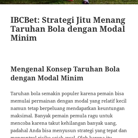
IBCBet: Strategi Jitu Menang
Taruhan Bola dengan Modal
Minim
Mengenal Konsep Taruhan Bola
dengan Modal Minim
Taruhan bola semakin populer karena pemain bisa
memulai permainan dengan modal yang relatif kecil
namun tetap berpeluang mendapatkan keuntungan
maksimal. Banyak pemain pemula ragu untuk
mencoba karena takut kehilangan banyak uang,
padahal Anda bisa menyusun strategi yang tepat dan
mengontrol risiko sejak awal. Oleh karena itu,