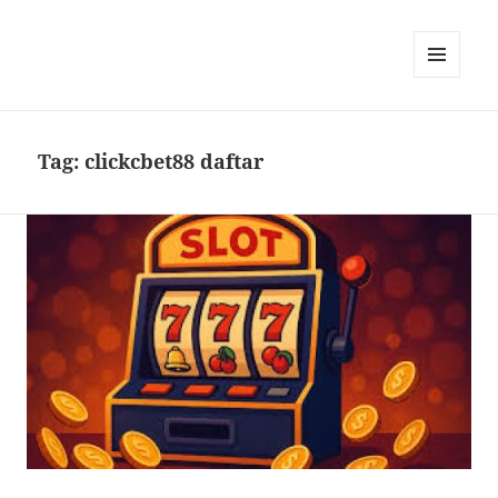
MENU
DAN
WIDGET
Tag:
clickcbet88 daftar