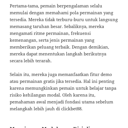
Pertama-tama, pemain berpengalaman selalu
memulai dengan memahami pola permainan yang
tersedia. Mereka tidak terburu-buru untuk langsung
memasang taruhan besar. Sebaliknya, mereka
mengamati ritme permainan, frekuensi
kemenangan, serta jenis permainan yang
memberikan peluang terbaik. Dengan demikian,
mereka dapat menentukan langkah berikutnya
secara lebih terarah.
Selain itu, mereka juga memanfaatkan fitur demo
atau permainan gratis jika tersedia. Hal ini penting
karena memungkinkan pemain untuk belajar tanpa
risiko kehilangan modal. Oleh karena itu,
pemahaman awal menjadi fondasi utama sebelum
melangkah lebih jauh di clickbet88.