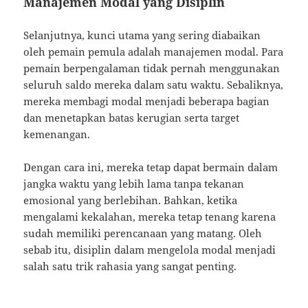
Manajemen Modal yang Disiplin
Selanjutnya, kunci utama yang sering diabaikan
oleh pemain pemula adalah manajemen modal. Para
pemain berpengalaman tidak pernah menggunakan
seluruh saldo mereka dalam satu waktu. Sebaliknya,
mereka membagi modal menjadi beberapa bagian
dan menetapkan batas kerugian serta target
kemenangan.
Dengan cara ini, mereka tetap dapat bermain dalam
jangka waktu yang lebih lama tanpa tekanan
emosional yang berlebihan. Bahkan, ketika
mengalami kekalahan, mereka tetap tenang karena
sudah memiliki perencanaan yang matang. Oleh
sebab itu, disiplin dalam mengelola modal menjadi
salah satu trik rahasia yang sangat penting.