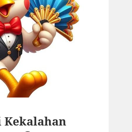
i Kekalahan