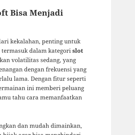
ft Bisa Menjadi
ari kekalahan, penting untuk
n
termasuk dalam kategori
slot
n volatilitas sedang, yang
enangan dengan frekuensi yang
alu lama. Dengan fitur seperti
permainan ini memberi peluang
 kamu tahu cara memanfaatkan
ngkan dan mudah dimainkan,