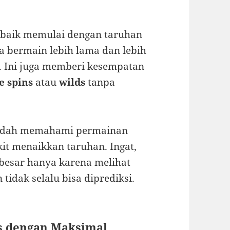
h baik memulai dengan taruhan
sa bermain lebih lama dan lebih
 Ini juga memberi kesempatan
e spins
atau
wilds
tanpa
 sudah memahami permainan
it menaikkan taruhan. Ingat,
besar hanya karena melihat
tidak selalu bisa diprediksi.
ns dengan Maksimal