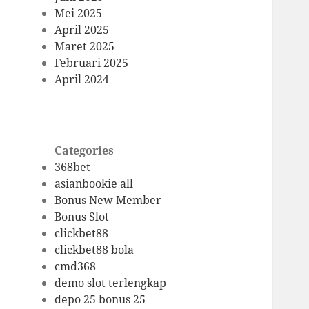
Mei 2025
April 2025
Maret 2025
Februari 2025
April 2024
Categories
368bet
asianbookie all
Bonus New Member
Bonus Slot
clickbet88
clickbet88 bola
cmd368
demo slot terlengkap
depo 25 bonus 25