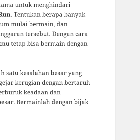
tama untuk menghindari
 Run
. Tentukan berapa banyak
lum mulai bermain, dan
anggaran tersebut. Dengan cara
kamu tetap bisa bermain dengan
ah satu kesalahan besar yang
gejar kerugian dengan bertaruh
mperburuk keadaan dan
esar. Bermainlah dengan bijak