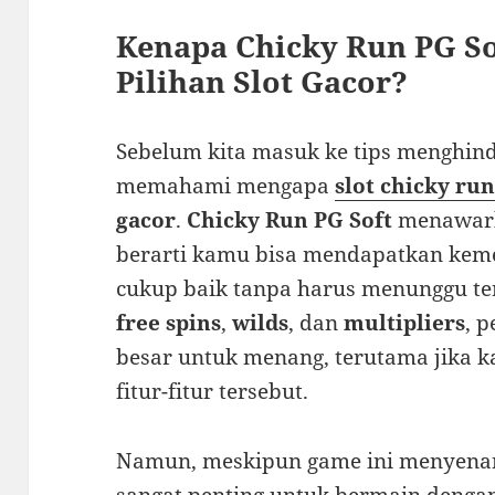
Kenapa Chicky Run PG So
Pilihan Slot Gacor?
Sebelum kita masuk ke tips menghind
memahami mengapa
slot chicky ru
gacor
.
Chicky Run PG Soft
menawarka
berarti kamu bisa mendapatkan kem
cukup baik tanpa harus menunggu terl
free spins
,
wilds
, dan
multipliers
, 
besar untuk menang, terutama jika
fitur-fitur tersebut.
Namun, meskipun game ini menyena