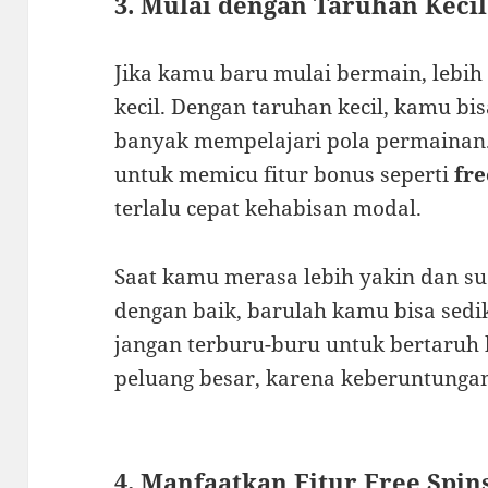
3.
Mulai dengan Taruhan Kecil
Jika kamu baru mulai bermain, lebi
kecil. Dengan taruhan kecil, kamu bi
banyak mempelajari pola permainan.
untuk memicu fitur bonus seperti
fre
terlalu cepat kehabisan modal.
Saat kamu merasa lebih yakin dan
dengan baik, barulah kamu bisa sedik
jangan terburu-buru untuk bertaruh 
peluang besar, karena keberuntungan 
4.
Manfaatkan Fitur Free Spi