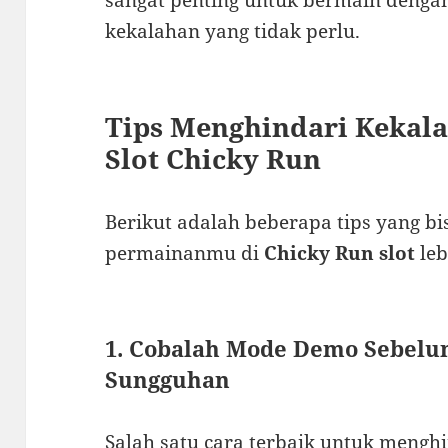
sangat penting untuk bermain dengan
kekalahan yang tidak perlu.
Tips Menghindari Kekal
Slot Chicky Run
Berikut adalah beberapa tips yang b
permainanmu di
Chicky Run slot
leb
1.
Cobalah Mode Demo Sebelu
Sungguhan
Salah satu cara terbaik untuk mengh