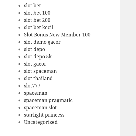
slot bet
slot bet 100
slot bet 200
slot bet kecil
Slot Bonus New Member 100
slot demo gacor
slot depo
slot depo 5k
slot gacor
slot spaceman
slot thailand
slot777
spaceman
spaceman pragmatic
spaceman slot
starlight princess
Uncategorized