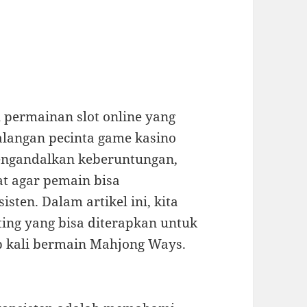
permainan slot online yang
langan pecinta game kasino
mengandalkan keberuntungan,
at agar pemain bisa
ten. Dalam artikel ini, kita
ting yang bisa diterapkan untuk
 kali bermain Mahjong Ways.