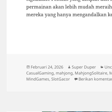
permainan akan lebih mudah merai
mereka yang hanya mengandalkan k
Diposkan
Penulis
Kat
Februari 24, 2026
Super Duper
Unc
pada
CasualGaming
,
mahjong
,
MahjongSolitaire
,
M
MindGames
,
SlotGacor
Berikan komenta