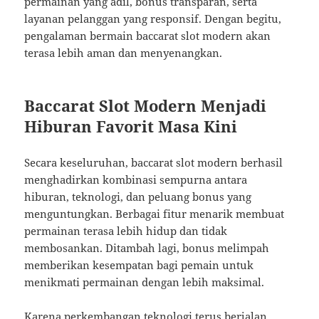
permainan yang adil, bonus transparan, serta
layanan pelanggan yang responsif. Dengan begitu,
pengalaman bermain baccarat slot modern akan
terasa lebih aman dan menyenangkan.
Baccarat Slot Modern Menjadi
Hiburan Favorit Masa Kini
Secara keseluruhan, baccarat slot modern berhasil
menghadirkan kombinasi sempurna antara
hiburan, teknologi, dan peluang bonus yang
menguntungkan. Berbagai fitur menarik membuat
permainan terasa lebih hidup dan tidak
membosankan. Ditambah lagi, bonus melimpah
memberikan kesempatan bagi pemain untuk
menikmati permainan dengan lebih maksimal.
Karena perkembangan teknologi terus berjalan,