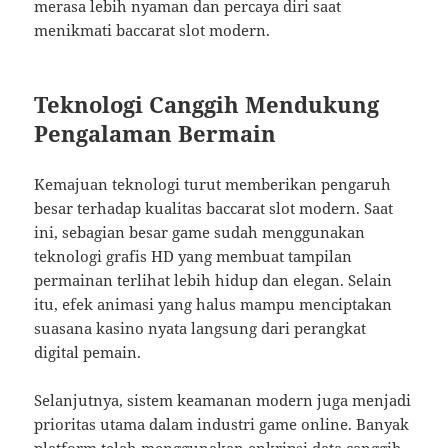
merasa lebih nyaman dan percaya diri saat
menikmati baccarat slot modern.
Teknologi Canggih Mendukung
Pengalaman Bermain
Kemajuan teknologi turut memberikan pengaruh
besar terhadap kualitas baccarat slot modern. Saat
ini, sebagian besar game sudah menggunakan
teknologi grafis HD yang membuat tampilan
permainan terlihat lebih hidup dan elegan. Selain
itu, efek animasi yang halus mampu menciptakan
suasana kasino nyata langsung dari perangkat
digital pemain.
Selanjutnya, sistem keamanan modern juga menjadi
prioritas utama dalam industri game online. Banyak
platform telah menggunakan enkripsi data canggih