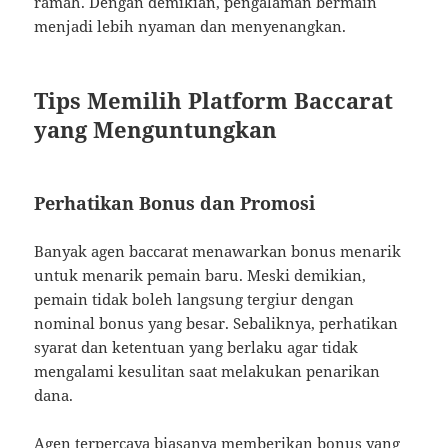
ramah. Dengan demikian, pengalaman bermain
menjadi lebih nyaman dan menyenangkan.
Tips Memilih Platform Baccarat
yang Menguntungkan
Perhatikan Bonus dan Promosi
Banyak agen baccarat menawarkan bonus menarik
untuk menarik pemain baru. Meski demikian,
pemain tidak boleh langsung tergiur dengan
nominal bonus yang besar. Sebaliknya, perhatikan
syarat dan ketentuan yang berlaku agar tidak
mengalami kesulitan saat melakukan penarikan
dana.
Agen terpercaya biasanya memberikan bonus yang