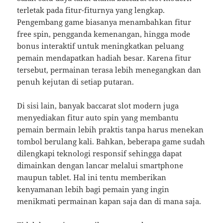
terletak pada fitur-fiturnya yang lengkap.
Pengembang game biasanya menambahkan fitur
free spin, pengganda kemenangan, hingga mode
bonus interaktif untuk meningkatkan peluang
pemain mendapatkan hadiah besar. Karena fitur
tersebut, permainan terasa lebih menegangkan dan
penuh kejutan di setiap putaran.
Di sisi lain, banyak baccarat slot modern juga
menyediakan fitur auto spin yang membantu
pemain bermain lebih praktis tanpa harus menekan
tombol berulang kali. Bahkan, beberapa game sudah
dilengkapi teknologi responsif sehingga dapat
dimainkan dengan lancar melalui smartphone
maupun tablet. Hal ini tentu memberikan
kenyamanan lebih bagi pemain yang ingin
menikmati permainan kapan saja dan di mana saja.