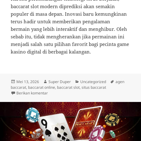
baccarat slot modern diprediksi akan semakin
populer di masa depan. Inovasi baru kemungkinan
terus hadir untuk memberikan pengalaman
bermain yang lebih interaktif dan menghibur. Oleh
sebab itu, tidak mengherankan jika permainan ini
menjadi salah satu pilihan favorit bagi pecinta game
kasino digital di berbagai kalangan.
Diposkan
Penulis
Kategori
Tag
Mei 13, 2026
Super Duper
Uncategorized
agen
pada
baccarat
,
baccarat online
,
baccarat slot
,
situs baccarat
untuk Baccarat Slot Modern dengan Fitur Menarik d
Berikan komentar