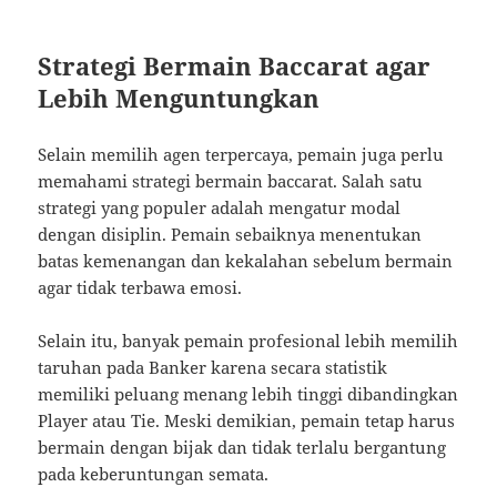
Strategi Bermain Baccarat agar
Lebih Menguntungkan
Selain memilih agen terpercaya, pemain juga perlu
memahami strategi bermain baccarat. Salah satu
strategi yang populer adalah mengatur modal
dengan disiplin. Pemain sebaiknya menentukan
batas kemenangan dan kekalahan sebelum bermain
agar tidak terbawa emosi.
Selain itu, banyak pemain profesional lebih memilih
taruhan pada Banker karena secara statistik
memiliki peluang menang lebih tinggi dibandingkan
Player atau Tie. Meski demikian, pemain tetap harus
bermain dengan bijak dan tidak terlalu bergantung
pada keberuntungan semata.