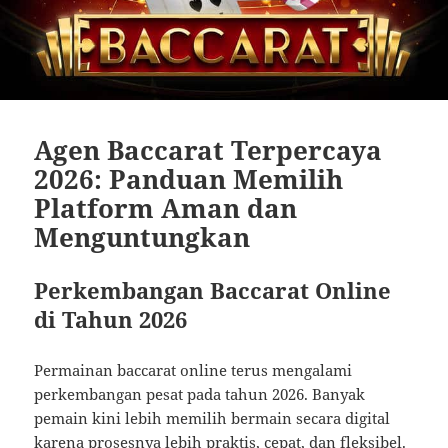
Agen Baccarat Terpercaya
2026: Panduan Memilih
Platform Aman dan
Menguntungkan
Perkembangan Baccarat Online
di Tahun 2026
Permainan baccarat online terus mengalami
perkembangan pesat pada tahun 2026. Banyak
pemain kini lebih memilih bermain secara digital
karena prosesnya lebih praktis, cepat, dan fleksibel.