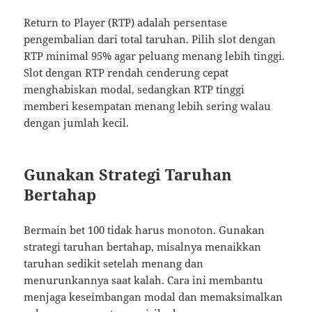
Return to Player (RTP) adalah persentase
pengembalian dari total taruhan. Pilih slot dengan
RTP minimal 95% agar peluang menang lebih tinggi.
Slot dengan RTP rendah cenderung cepat
menghabiskan modal, sedangkan RTP tinggi
memberi kesempatan menang lebih sering walau
dengan jumlah kecil.
Gunakan Strategi Taruhan
Bertahap
Bermain bet 100 tidak harus monoton. Gunakan
strategi taruhan bertahap, misalnya menaikkan
taruhan sedikit setelah menang dan
menurunkannya saat kalah. Cara ini membantu
menjaga keseimbangan modal dan memaksimalkan