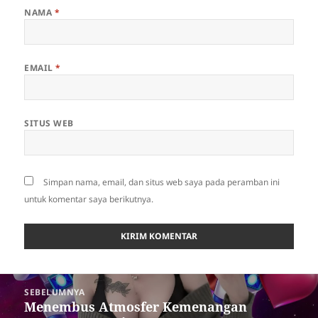
NAMA
*
EMAIL
*
SITUS WEB
Simpan nama, email, dan situs web saya pada peramban ini
untuk komentar saya berikutnya.
Navigasi
SEBELUMNYA
pos
Menembus Atmosfer Kemenangan
Pos