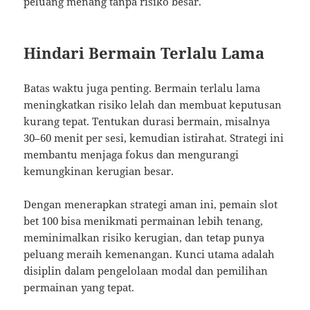
peluang menang tanpa risiko besar.
Hindari Bermain Terlalu Lama
Batas waktu juga penting. Bermain terlalu lama
meningkatkan risiko lelah dan membuat keputusan
kurang tepat. Tentukan durasi bermain, misalnya
30–60 menit per sesi, kemudian istirahat. Strategi ini
membantu menjaga fokus dan mengurangi
kemungkinan kerugian besar.
Dengan menerapkan strategi aman ini, pemain slot
bet 100 bisa menikmati permainan lebih tenang,
meminimalkan risiko kerugian, dan tetap punya
peluang meraih kemenangan. Kunci utama adalah
disiplin dalam pengelolaan modal dan pemilihan
permainan yang tepat.