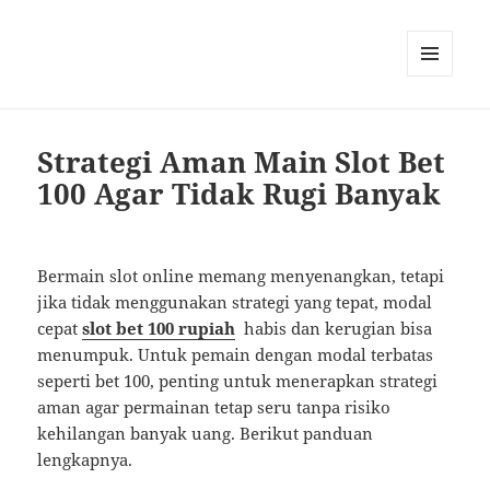
MENU
DAN
WIDGET
Strategi Aman Main Slot Bet
100 Agar Tidak Rugi Banyak
Bermain slot online memang menyenangkan, tetapi
jika tidak menggunakan strategi yang tepat, modal
cepat
slot bet 100 rupiah
habis dan kerugian bisa
menumpuk. Untuk pemain dengan modal terbatas
seperti bet 100, penting untuk menerapkan strategi
aman agar permainan tetap seru tanpa risiko
kehilangan banyak uang. Berikut panduan
lengkapnya.