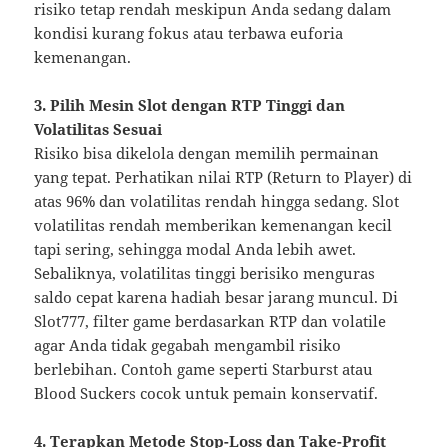
risiko tetap rendah meskipun Anda sedang dalam
kondisi kurang fokus atau terbawa euforia
kemenangan.
3. Pilih Mesin Slot dengan RTP Tinggi dan
Volatilitas Sesuai
Risiko bisa dikelola dengan memilih permainan
yang tepat. Perhatikan nilai RTP (Return to Player) di
atas 96% dan volatilitas rendah hingga sedang. Slot
volatilitas rendah memberikan kemenangan kecil
tapi sering, sehingga modal Anda lebih awet.
Sebaliknya, volatilitas tinggi berisiko menguras
saldo cepat karena hadiah besar jarang muncul. Di
Slot777, filter game berdasarkan RTP dan volatile
agar Anda tidak gegabah mengambil risiko
berlebihan. Contoh game seperti Starburst atau
Blood Suckers cocok untuk pemain konservatif.
4. Terapkan Metode Stop-Loss dan Take-Profit