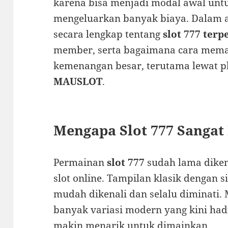
karena bisa menjadi modal awal unt
mengeluarkan banyak biaya. Dalam ar
secara lengkap tentang
slot 777 terp
member, serta bagaimana cara mem
kemenangan besar, terutama lewat pl
MAUSLOT
.
Mengapa Slot 777 Sangat
Permainan
slot 777
sudah lama diken
slot online. Tampilan klasik dengan
mudah dikenali dan selalu diminati. 
banyak variasi modern yang kini had
makin menarik untuk dimainkan.