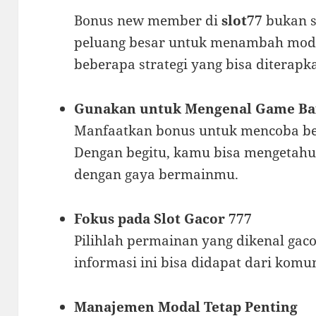
Bonus new member di
slot77
bukan s
peluang besar untuk menambah modal
beberapa strategi yang bisa diterapk
Gunakan untuk Mengenal Game Ba
Manfaatkan bonus untuk mencoba b
Dengan begitu, kamu bisa mengetahu
dengan gaya bermainmu.
Fokus pada Slot Gacor 777
Pilihlah permainan yang dikenal gaco
informasi ini bisa didapat dari komu
Manajemen Modal Tetap Penting