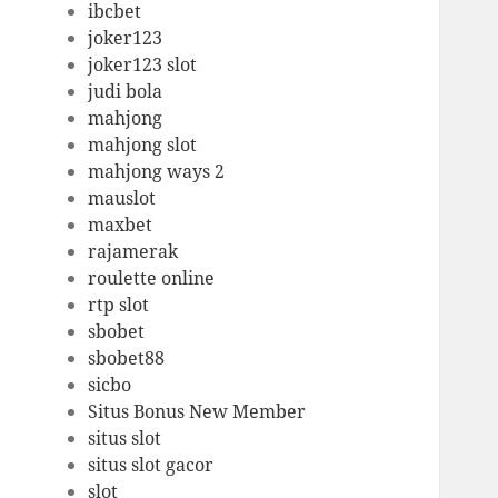
ibcbet
joker123
joker123 slot
judi bola
mahjong
mahjong slot
mahjong ways 2
mauslot
maxbet
rajamerak
roulette online
rtp slot
sbobet
sbobet88
sicbo
Situs Bonus New Member
situs slot
situs slot gacor
slot