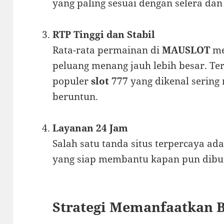
yang paling sesuai dengan selera dan
RTP Tinggi dan Stabil
Rata-rata permainan di
MAUSLOT
me
peluang menang jauh lebih besar. T
populer
slot 777
yang dikenal serin
beruntun.
Layanan 24 Jam
Salah satu tanda situs terpercaya a
yang siap membantu kapan pun dibu
Strategi Memanfaatkan