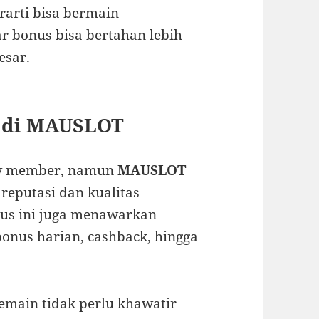
arti bisa bermain
r bonus bisa bertahan lebih
esar.
 di MAUSLOT
ew member, namun
MAUSLOT
 reputasi dan kualitas
itus ini juga menawarkan
onus harian, cashback, hingga
emain tidak perlu khawatir