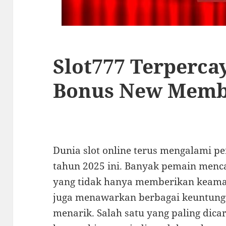
Slot777 Terperca
Bonus New Memb
Dunia slot online terus mengalami p
tahun 2025 ini. Banyak pemain menca
yang tidak hanya memberikan keama
juga menawarkan berbagai keuntun
menarik. Salah satu yang paling dica