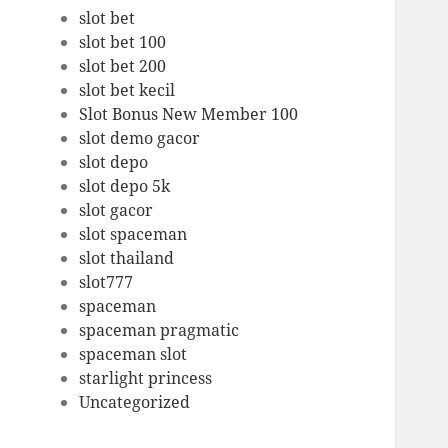
slot bet
slot bet 100
slot bet 200
slot bet kecil
Slot Bonus New Member 100
slot demo gacor
slot depo
slot depo 5k
slot gacor
slot spaceman
slot thailand
slot777
spaceman
spaceman pragmatic
spaceman slot
starlight princess
Uncategorized