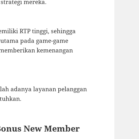
 strategi mereka.
miliki RTP tinggi, sehingga
erutama pada game-game
g memberikan kemenangan
dalah adanya layanan pelanggan
tuhkan.
 Bonus New Member