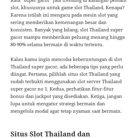
slot, khususnya untuk game slot Thailand. Kenapa?
Karena istilah ini mengacu pada mesin slot yang
sering memberikan kemenangan besar dan
konsisten. Banyak yang bilang, slot Thailand super
gacor mampu memberikan peluang menang hingga
80-90% selama bermain di waktu tertentu.
Kalau kamu ingin mencoba keberuntungan di slot
Thailand super gacor, ada beberapa tips yang perlu
diingat. Pertama, pilihlah situs slot Thailand yang
sudah terbukti menggunakan slot server Thailand
super gacor no 1. Kedua, perhatikan fitur-fitur
bonus dan jackpot yang disediakan. Ketiga, jangan
lupa untuk mengatur strategi bermain dan
mengelola modal agar tetap nyaman saat bermain.
Situs Slot Thailand dan