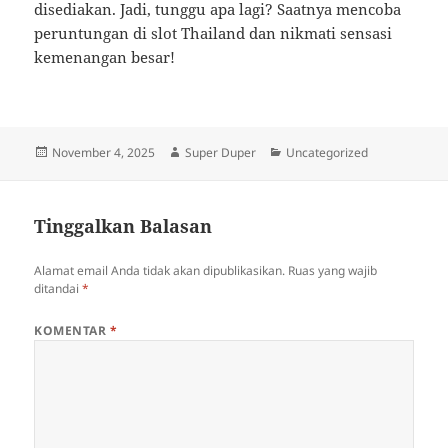
disediakan. Jadi, tunggu apa lagi? Saatnya mencoba
peruntungan di slot Thailand dan nikmati sensasi
kemenangan besar!
Diposkan
Penulis
Kategori
November 4, 2025
Super Duper
Uncategorized
pada
Tinggalkan Balasan
Alamat email Anda tidak akan dipublikasikan.
Ruas yang wajib
ditandai
*
KOMENTAR
*