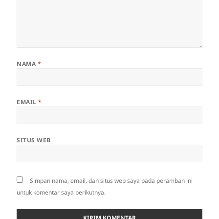
NAMA
*
EMAIL
*
SITUS WEB
Simpan nama, email, dan situs web saya pada peramban ini
untuk komentar saya berikutnya.