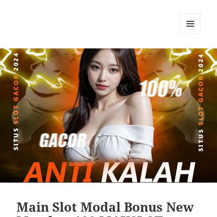
MENU
DAN
WIDGET
Main Slot Modal Bonus New