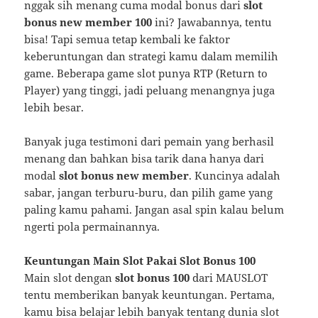
nggak sih menang cuma modal bonus dari
slot
bonus new member 100
ini? Jawabannya, tentu
bisa! Tapi semua tetap kembali ke faktor
keberuntungan dan strategi kamu dalam memilih
game. Beberapa game slot punya RTP (Return to
Player) yang tinggi, jadi peluang menangnya juga
lebih besar.
Banyak juga testimoni dari pemain yang berhasil
menang dan bahkan bisa tarik dana hanya dari
modal
slot bonus new member
. Kuncinya adalah
sabar, jangan terburu-buru, dan pilih game yang
paling kamu pahami. Jangan asal spin kalau belum
ngerti pola permainannya.
Keuntungan Main Slot Pakai Slot Bonus 100
Main slot dengan
slot bonus 100
dari MAUSLOT
tentu memberikan banyak keuntungan. Pertama,
kamu bisa belajar lebih banyak tentang dunia slot