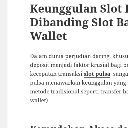
Keunggulan Slot 
Dibanding Slot B
Wallet
Dalam dunia perjudian daring, khus
deposit menjadi faktor krusial bagi
kecepatan transaksi
slot pulsa
sangat
pulsa menawarkan keunggulan yang s
metode tradisional seperti transfer 
wallet).