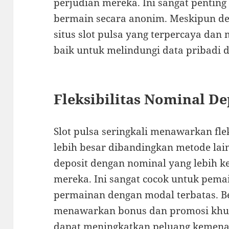
perjudian mereka. Ini sangat penting
bermain secara anonim. Meskipun de
situs slot pulsa yang terpercaya da
baik untuk melindungi data pribadi d
Fleksibilitas Nominal De
Slot pulsa seringkali menawarkan fle
lebih besar dibandingkan metode la
deposit dengan nominal yang lebih ke
mereka. Ini sangat cocok untuk pema
permainan dengan modal terbatas. B
menawarkan bonus dan promosi khusu
dapat meningkatkan peluang kemena