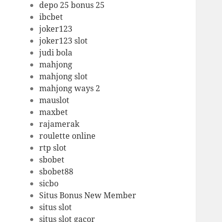
depo 25 bonus 25
ibcbet
joker123
joker123 slot
judi bola
mahjong
mahjong slot
mahjong ways 2
mauslot
maxbet
rajamerak
roulette online
rtp slot
sbobet
sbobet88
sicbo
Situs Bonus New Member
situs slot
situs slot gacor