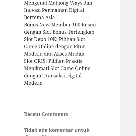
Mengenal Mahjong Ways dan
Inovasi Permainan Digital
Bertema Asia
Bonus New Member 100 Resmi
dengan Slot Bonus Terlengkap
Slot Depo 10K: Pilihan Slot
Game Online dengan Fitur
Modern dan Akses Mudah
Slot QRIS: Pilihan Praktis
Menikmati Slot Game Online
dengan Transaksi Digital
Modern
Recent Comments
Tidak ada komentar untuk