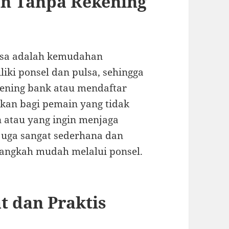
n Tanpa Rekening
ulsa adalah kemudahan
ki ponsel dan pulsa, sehingga
kening bank atau mendaftar
gkan bagi pemain yang tidak
 atau yang ingin menjaga
 juga sangat sederhana dan
angkah mudah melalui ponsel.
t dan Praktis