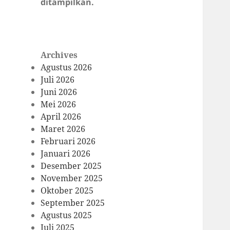
ditampilkan.
Archives
Agustus 2026
Juli 2026
Juni 2026
Mei 2026
April 2026
Maret 2026
Februari 2026
Januari 2026
Desember 2025
November 2025
Oktober 2025
September 2025
Agustus 2025
Juli 2025