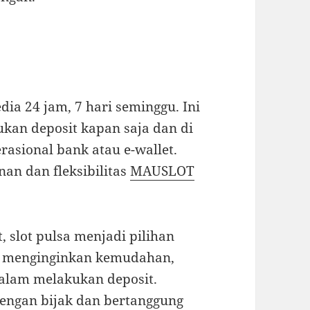
dia 24 jam, 7 hari seminggu. Ini
an deposit kapan saja dan di
rasional bank atau e-wallet.
n dan fleksibilitas
MAUSLOT
 slot pulsa menjadi pilihan
g menginginkan kemudahan,
 dalam melakukan deposit.
dengan bijak dan bertanggung