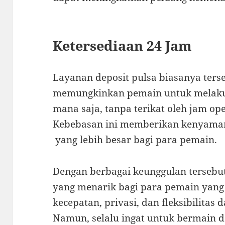
Ketersediaan 24 Jam
Layanan deposit pulsa biasanya terse
memungkinkan pemain untuk melakuk
mana saja, tanpa terikat oleh jam ope
Kebebasan ini memberikan kenyamana
yang lebih besar bagi para pemain.
Dengan berbagai keunggulan tersebut,
yang menarik bagi para pemain yan
kecepatan, privasi, dan fleksibilitas
Namun, selalu ingat untuk bermain 