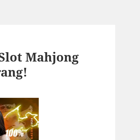
 Slot Mahjong
rang!