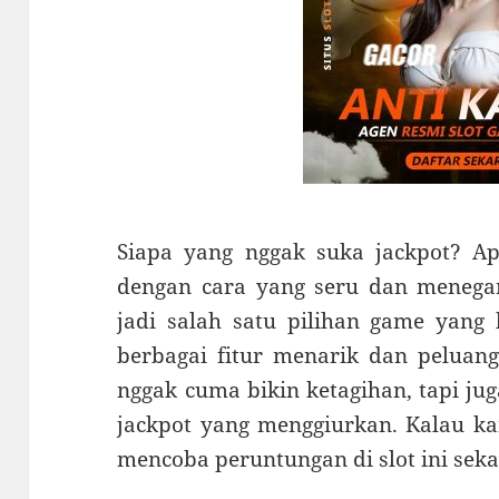
Siapa yang nggak suka jackpot? Ap
dengan cara yang seru dan menega
jadi salah satu pilihan game yang
berbagai fitur menarik dan peluan
nggak cuma bikin ketagihan, tapi ju
jackpot yang menggiurkan. Kalau k
mencoba peruntungan di slot ini seka