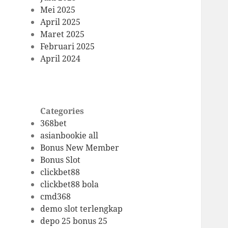
Mei 2025
April 2025
Maret 2025
Februari 2025
April 2024
Categories
368bet
asianbookie all
Bonus New Member
Bonus Slot
clickbet88
clickbet88 bola
cmd368
demo slot terlengkap
depo 25 bonus 25