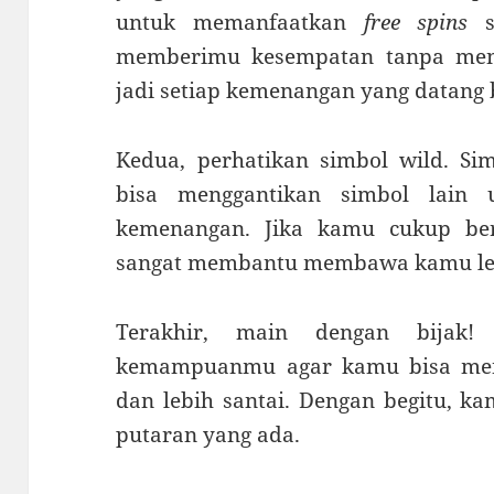
untuk memanfaatkan
free spins
se
memberimu kesempatan tanpa men
jadi setiap kemenangan yang datang
Kedua, perhatikan simbol wild. Sim
bisa menggantikan simbol lain
kemenangan. Jika kamu cukup ber
sangat membantu membawa kamu lebi
Terakhir, main dengan bijak!
kemampuanmu agar kamu bisa men
dan lebih santai. Dengan begitu, k
putaran yang ada.