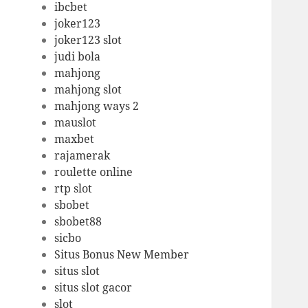
ibcbet
joker123
joker123 slot
judi bola
mahjong
mahjong slot
mahjong ways 2
mauslot
maxbet
rajamerak
roulette online
rtp slot
sbobet
sbobet88
sicbo
Situs Bonus New Member
situs slot
situs slot gacor
slot