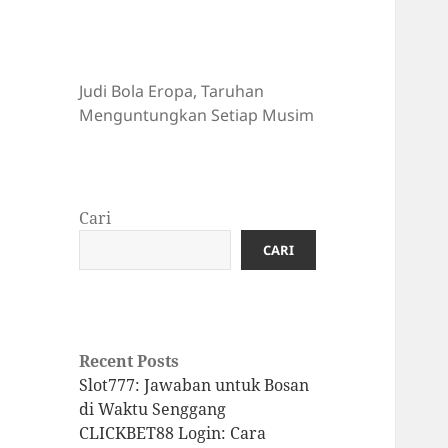
Judi Bola Eropa, Taruhan
Menguntungkan Setiap Musim
Cari
CARI
Recent Posts
Slot777: Jawaban untuk Bosan
di Waktu Senggang
CLICKBET88 Login: Cara