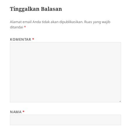
Tinggalkan Balasan
Alamat email Anda tidak akan dipublikasikan.
Ruas yang wajib
ditandai
*
KOMENTAR
*
NAMA
*