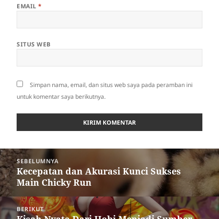
EMAIL
*
SITUS WEB
Simpan nama, email, dan situs web saya pada peramban ini
untuk komentar saya berikutnya.
Navigasi
SEBELUMNYA
pos
Kecepatan dan Akurasi Kunci Sukses
Pos
Main Chicky Run
sebelumnya:
BERIKUT