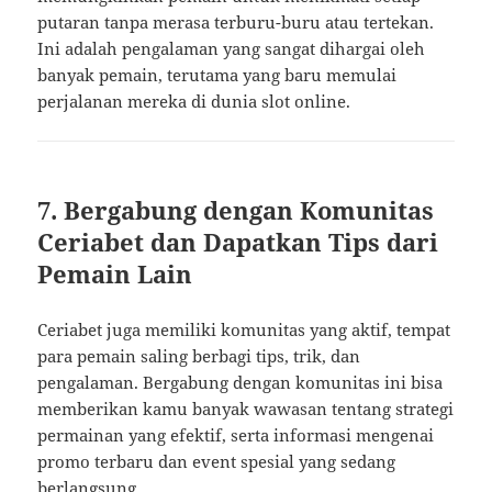
putaran tanpa merasa terburu-buru atau tertekan.
Ini adalah pengalaman yang sangat dihargai oleh
banyak pemain, terutama yang baru memulai
perjalanan mereka di dunia slot online.
7. Bergabung dengan Komunitas
Ceriabet dan Dapatkan Tips dari
Pemain Lain
Ceriabet juga memiliki komunitas yang aktif, tempat
para pemain saling berbagi tips, trik, dan
pengalaman. Bergabung dengan komunitas ini bisa
memberikan kamu banyak wawasan tentang strategi
permainan yang efektif, serta informasi mengenai
promo terbaru dan event spesial yang sedang
berlangsung.