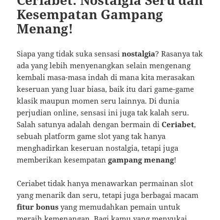
Ceriabet: Nostalgia Seru dan
Kesempatan Gampang
Menang!
Siapa yang tidak suka sensasi
nostalgia
? Rasanya tak
ada yang lebih menyenangkan selain mengenang
kembali masa-masa indah di mana kita merasakan
keseruan yang luar biasa, baik itu dari game-game
klasik maupun momen seru lainnya. Di dunia
perjudian online, sensasi ini juga tak kalah seru.
Salah satunya adalah dengan bermain di
Ceriabet
,
sebuah platform game slot yang tak hanya
menghadirkan keseruan nostalgia, tetapi juga
memberikan kesempatan
gampang menang
!
Ceriabet tidak hanya menawarkan permainan slot
yang menarik dan seru, tetapi juga berbagai macam
fitur bonus
yang memudahkan pemain untuk
meraih kemenangan. Bagi kamu yang menyukai