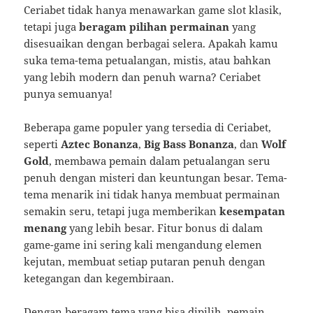
Ceriabet tidak hanya menawarkan game slot klasik,
tetapi juga
beragam pilihan permainan
yang
disesuaikan dengan berbagai selera. Apakah kamu
suka tema-tema petualangan, mistis, atau bahkan
yang lebih modern dan penuh warna? Ceriabet
punya semuanya!
Beberapa game populer yang tersedia di Ceriabet,
seperti
Aztec Bonanza
,
Big Bass Bonanza
, dan
Wolf
Gold
, membawa pemain dalam petualangan seru
penuh dengan misteri dan keuntungan besar. Tema-
tema menarik ini tidak hanya membuat permainan
semakin seru, tetapi juga memberikan
kesempatan
menang
yang lebih besar. Fitur bonus di dalam
game-game ini sering kali mengandung elemen
kejutan, membuat setiap putaran penuh dengan
ketegangan dan kegembiraan.
Dengan beragam tema yang bisa dipilih, pemain