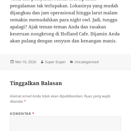
pengalaman tak terlupakan. Lokasinya yang mudah
dijangkau dan jam operasional hingga larut malam
semakin memudahkan para night owl. Jadi, tunggu
apalagi? Ajak teman-teman Anda dan rasakan
keseruan nongkrong di Hofland Cafe. Dijamin Anda
akan pulang dengan senyum dan kenangan manis.
Diposkan
Penulis
Kategori
Mei 10, 2026
Super Duper
Uncategorized
pada
Tinggalkan Balasan
Alamat email Anda tidak akan dipublikasikan.
Ruas yang wajib
ditandai
*
KOMENTAR
*