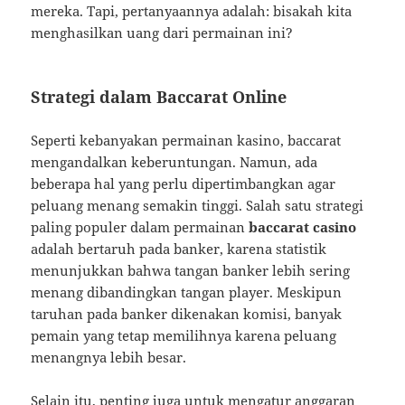
mereka. Tapi, pertanyaannya adalah: bisakah kita
menghasilkan uang dari permainan ini?
Strategi dalam Baccarat Online
Seperti kebanyakan permainan kasino, baccarat
mengandalkan keberuntungan. Namun, ada
beberapa hal yang perlu dipertimbangkan agar
peluang menang semakin tinggi. Salah satu strategi
paling populer dalam permainan
baccarat casino
adalah bertaruh pada banker, karena statistik
menunjukkan bahwa tangan banker lebih sering
menang dibandingkan tangan player. Meskipun
taruhan pada banker dikenakan komisi, banyak
pemain yang tetap memilihnya karena peluang
menangnya lebih besar.
Selain itu, penting juga untuk mengatur anggaran