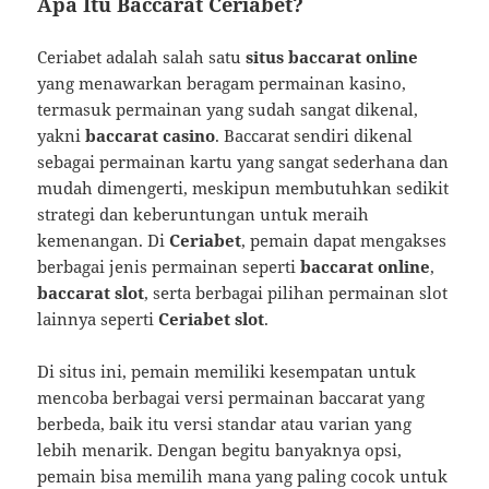
Apa Itu Baccarat Ceriabet?
Ceriabet adalah salah satu
situs baccarat online
yang menawarkan beragam permainan kasino,
termasuk permainan yang sudah sangat dikenal,
yakni
baccarat casino
. Baccarat sendiri dikenal
sebagai permainan kartu yang sangat sederhana dan
mudah dimengerti, meskipun membutuhkan sedikit
strategi dan keberuntungan untuk meraih
kemenangan. Di
Ceriabet
, pemain dapat mengakses
berbagai jenis permainan seperti
baccarat online
,
baccarat slot
, serta berbagai pilihan permainan slot
lainnya seperti
Ceriabet slot
.
Di situs ini, pemain memiliki kesempatan untuk
mencoba berbagai versi permainan baccarat yang
berbeda, baik itu versi standar atau varian yang
lebih menarik. Dengan begitu banyaknya opsi,
pemain bisa memilih mana yang paling cocok untuk