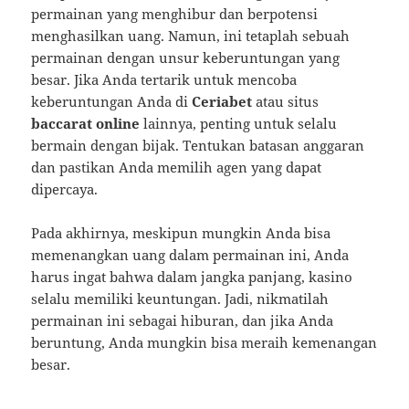
permainan yang menghibur dan berpotensi
menghasilkan uang. Namun, ini tetaplah sebuah
permainan dengan unsur keberuntungan yang
besar. Jika Anda tertarik untuk mencoba
keberuntungan Anda di
Ceriabet
atau situs
baccarat online
lainnya, penting untuk selalu
bermain dengan bijak. Tentukan batasan anggaran
dan pastikan Anda memilih agen yang dapat
dipercaya.
Pada akhirnya, meskipun mungkin Anda bisa
memenangkan uang dalam permainan ini, Anda
harus ingat bahwa dalam jangka panjang, kasino
selalu memiliki keuntungan. Jadi, nikmatilah
permainan ini sebagai hiburan, dan jika Anda
beruntung, Anda mungkin bisa meraih kemenangan
besar.